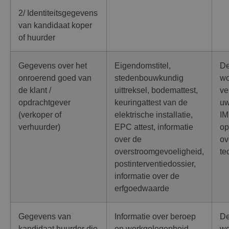
2/ Identiteitsgegevens
van kandidaat koper
of huurder
Gegevens over het
Eigendomstitel,
De
onroerend goed van
stedenbouwkundig
wo
de klant /
uittreksel, bodemattest,
ve
opdrachtgever
keuringattest van de
uw
(verkoper of
elektrische installatie,
I
verhuurder)
EPC attest, informatie
op
over de
ov
overstroomgevoeligheid,
te
postinterventiedossier,
informatie over de
erfgoedwaarde
Gegevens van
Informatie over beroep
De
kandidaat huurder die
en werkgelegenheid,
wo