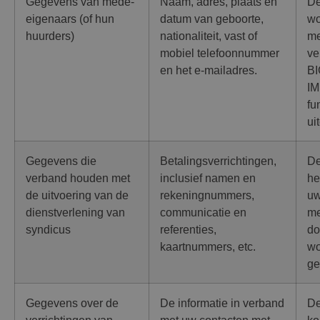
Gegevens van mede-
Naam, adres, plaats en
De
eigenaars (of hun
datum van geboorte,
wo
huurders)
nationaliteit, vast of
me
mobiel telefoonnummer
ve
en het e-mailadres.
B
I
fu
ui
Gegevens die
Betalingsverrichtingen,
De
verband houden met
inclusief namen en
he
de uitvoering van de
rekeningnummers,
uw
dienstverlening van
communicatie en
me
syndicus
referenties,
do
kaartnummers, etc.
wo
ge
Gegevens over de
De informatie in verband
De
verrichtingen van
met uw contacten met
ko