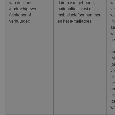
van de klant
datum van geboorte,
wo
/opdrachtgever
nationaliteit, vast of
ve
(verkoper of
mobiel telefoonnummer
wa
verhuurder)
en het e-mailadres.
in
aa
wo
be
sl
om
I
(o
vo
of
ge
on
in
id
wo