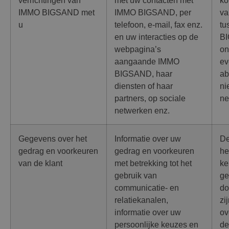
IMMO BIGSAND met
IMMO BIGSAND, per
va
u
telefoon, e-mail, fax enz.
tu
en uw interacties op de
BI
webpagina’s
on
aangaande IMMO
ev
BIGSAND, haar
ab
diensten of haar
ni
partners, op sociale
ne
netwerken enz.
Gegevens over het
Informatie over uw
De
gedrag en voorkeuren
gedrag en voorkeuren
he
van de klant
met betrekking tot het
ke
gebruik van
ge
communicatie- en
d
relatiekanalen,
zi
informatie over uw
ov
persoonlijke keuzes en
de