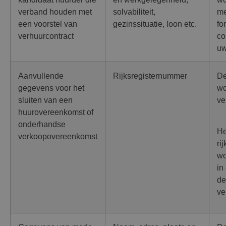
verband houden met
solvabiliteit,
me
een voorstel van
gezinssituatie, loon etc.
fo
verhuurcontract
co
uw
Aanvullende
Rijksregisternummer
De
gegevens voor het
wo
sluiten van een
ve
huurovereenkomst of
onderhandse
He
verkoopovereenkomst
ri
wo
in
de
ve