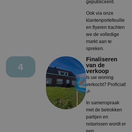
gepubliceerd.
Ook via onze
klantenportefeuille
en flyeren trachten
we de volledige
markt aan te
spreken.
Finaliseren
4
van de
verkoop
Is uw woning
verkocht? Proficiat!
🎉
In samenspraak
met de betrokken
partijen en
notarissen wordt er
een