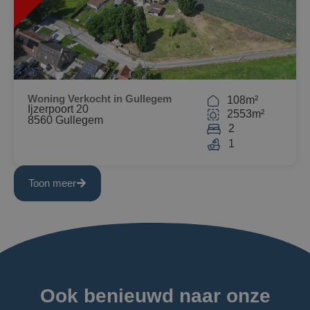
HT
Woning Verkocht in Gullegem
108m²
Ijzerpoort 20
2553m²
8560 Gullegem
2
1
Toon meer
Ook benieuwd naar onze