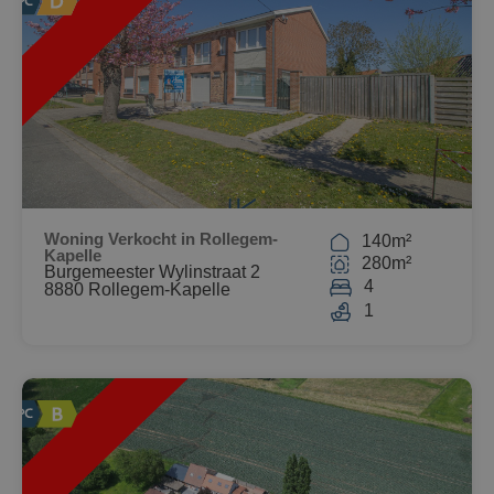
HT
Woning Verkocht in Rollegem-
140m²
Kapelle
280m²
Burgemeester Wylinstraat 2
4
8880 Rollegem-Kapelle
1