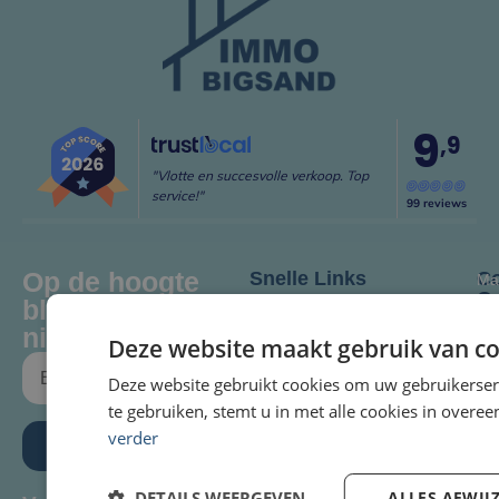
9
,9
"Vlotte en succesvolle verkoop. Top
service!"
99 reviews
Op de hoogte
Snelle Links
Co
Ma
O
HOME
blijven van onze
-
Im
Vrij
nieuwe panden?
TE KOOP
Deze website maakt gebruik van co
Bi
: 9
TE HUUR
-
Deze website gebruikt cookies om uw gebruikerser
Sin
18
Jan
te gebruiken, stemt u in met alle cookies in over
VERKOCHT
1
verder
Za
Inschrijven
VERKOPEN?
: 9
85
CONTACT
12
DETAILS WEERGEVEN
ALLES AFWIJ
Mo