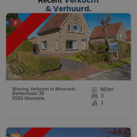
Verkocht
Recent
& Verhuurd.
HT
Woning Verkocht in Moorsele
883m²
Berkenlaan 38
3
8560 Moorsele
1