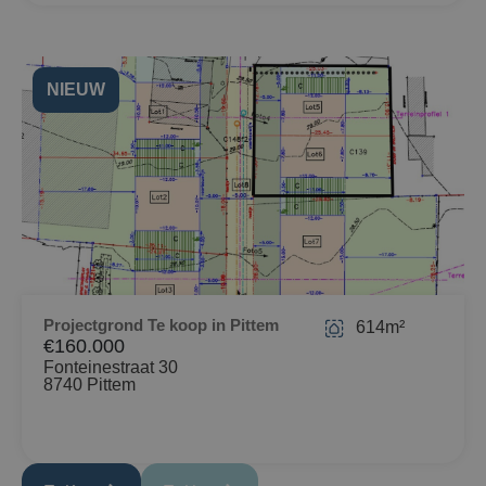
NIEUW
Projectgrond Te koop in Pittem
614m²
€160.000
Fonteinestraat 30
8740 Pittem