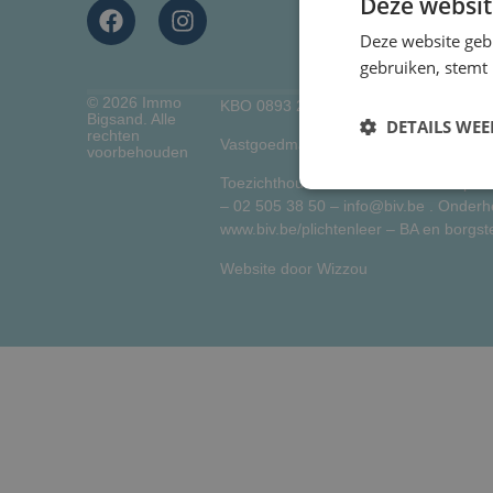
Deze websit
Deze website geb
gebruiken, stemt
© 2026 Immo
KBO 0893 206 187 – BIV 512.880
Bigsand. Alle
DETAILS WE
rechten
Vastgoedmakelaar bemiddelaar BIV512.
voorbehouden
Toezichthoudende autoriteit: Beroepsi
–
02 505 38 50
–
info@biv.be
. Onderhe
www.biv.be/plichtenleer
– BA en borgste
Website door
Wizzou