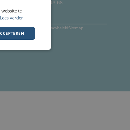
+32 476 39 43 68
 website te
Lees verder
Algemene Voorwaarden
Privacybeleid
Sitemap
ACCEPTEREN