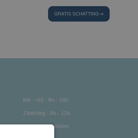
CONTACT
GRATIS SCHATTING
Ma - Vrij : 9u - 18u
Zaterdag : 9u - 12u
Zondag : Gesloten