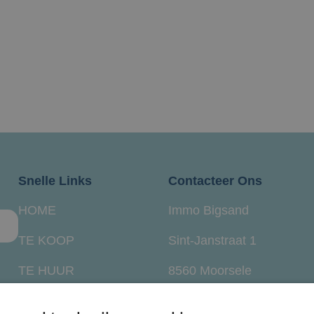
OOP
TE HUUR
VERKOCHT
VERKOPEN?
Snelle Links
Contacteer Ons
HOME
Immo Bigsand
TE KOOP
Sint-Janstraat 1
TE HUUR
8560 Moorsele
VERKOCHT
info@immobigsand.be