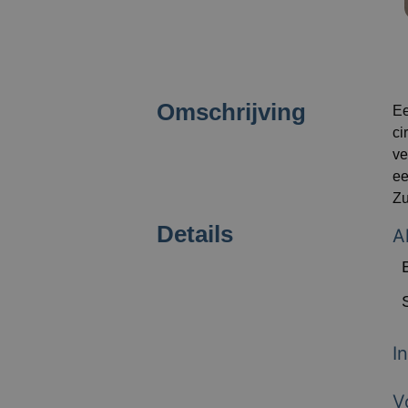
Omschrijving
Ee
ci
ve
ee
Zu
Details
A
I
V