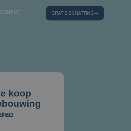
CONTACT
GRATIS SCHATTING
e koop
ebouwing
velgem