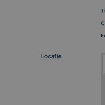
T
O
E
Locatie