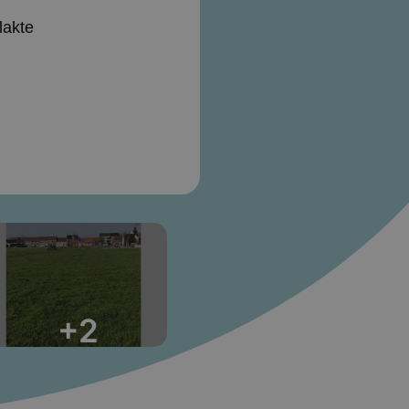
lakte
+2