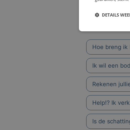
DETAILS WE
Hoe breng ik 
Ik wil een bo
Rekenen julli
Help!? Ik ver
Is de schatti