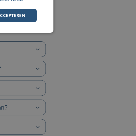
ACCEPTEREN
?
an?