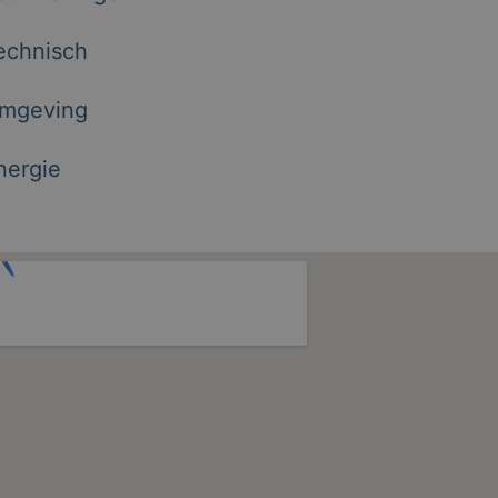
echnisch
mgeving
nergie