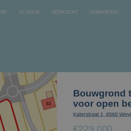
OOP
TE HUUR
VERKOCHT
VERKOPEN?
Bouwgrond t
voor open b
Katerstraat 1, 8560 We
€229.000