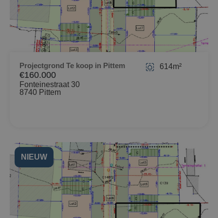
Projectgrond Te koop in Pittem
614m²
€160.000
Fonteinestraat 30
8740 Pittem
NIEUW