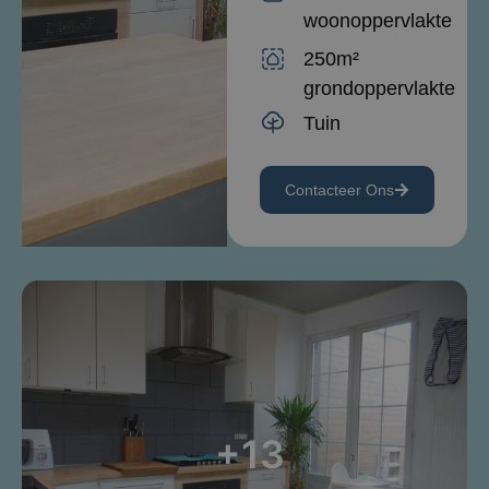
woonoppervlakte
250m²
grondoppervlakte
Tuin
Contacteer Ons
+13