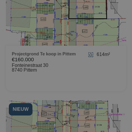
Projectgrond Te koop in Pittem
614m²
€160.000
Fonteinestraat 30
8740 Pittem
NIEUW