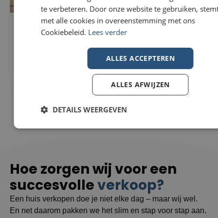
te verbeteren. Door onze website te gebruiken, stemt
met alle cookies in overeenstemming met ons
Woning Te koop in Wevelgem
296m²
Cookiebeleid.
Lees verder
€229.000
307m²
Nieuwstraat 82
3
8560 Wevelgem
ALLES ACCEPTEREN
1
ALLES AFWIJZEN
DETAILS WEERGEVEN
Hoe zorgen wij voor een
succesvolle
verkoop?
Een huis verkopen doe je niet elke dag – maar wij wel.
En net daarom pakken we het slim en stap voor stap aan.