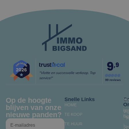
9
,9
"Vlotte en succesvolle verkoop. Top
service!"
99 reviews
Op de hoogte
Snelle Links
Co
Ma
O
HOME
blijven van onze
-
Im
Vrij
nieuwe panden?
TE KOOP
Bi
: 9
TE HUUR
-
Sin