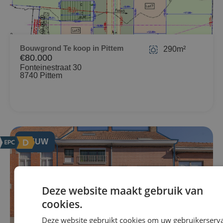
Bouwgrond Te koop in Pittem
290m²
€80.000
Fonteinestraat 30
8740 Pittem
NIEUW
Deze website maakt gebruik van
cookies.
Deze website gebruikt cookies om uw gebruikerserv