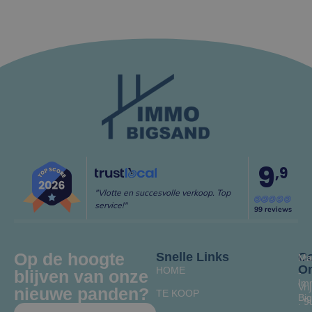
9
,9
"Vlotte en succesvolle verkoop. Top
service!"
99 reviews
Op de hoogte
Snelle Links
Co
Ma
O
HOME
blijven van onze
-
Im
Vrij
nieuwe panden?
TE KOOP
Bi
: 9