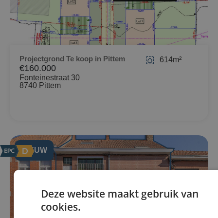
Projectgrond Te koop in Pittem
614m²
€160.000
Fonteinestraat 30
8740 Pittem
NIEUW
Deze website maakt gebruik van
cookies.