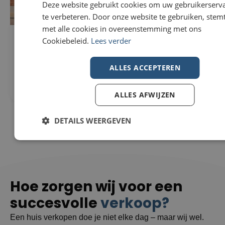
Deze website gebruikt cookies om uw gebruikerserv
te verbeteren. Door onze website te gebruiken, stemt
met alle cookies in overeenstemming met ons
Woning Te koop in Wevelgem
296m²
Cookiebeleid.
Lees verder
€229.000
307m²
Nieuwstraat 82
3
8560 Wevelgem
ALLES ACCEPTEREN
1
ALLES AFWIJZEN
DETAILS WEERGEVEN
Hoe zorgen wij voor een
succesvolle
verkoop?
Een huis verkopen doe je niet elke dag – maar wij wel.