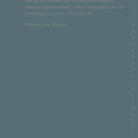
aan de plichtenleer van de vastgoedmakelaar:
o
www.biv.be/plichtenleer
– BA en borgstelling via NV
o
AXA Belgium (polisnr. 730.390.160)
r
w
Website door
Wizzou
a
a
r
d
e
n
P
ri
v
a
c
y
b
e
l
e
i