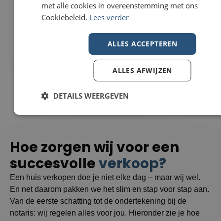
Woning Te koop in Wevelgem
296m²
met alle cookies in overeenstemming met ons
€229.000
307m²
Cookiebeleid.
Lees verder
Nieuwstraat 82
3
8560 Wevelgem
1
ALLES ACCEPTEREN
ALLES AFWIJZEN
DETAILS WEERGEVEN
Hoe zorgen wij voor een
succesvolle
verkoop?
Een huis verkopen doe je niet elke dag – maar wij wel.
En net daarom pakken we het slim en stap voor stap aan.
Van de eerste schatting tot de ondertekening bij de
notaris: wij regelen alles voor jou. Hieronder zie je hoe