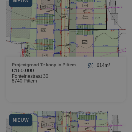
NIEUW
Projectgrond Te koop in Pittem
614m²
€160.000
Fonteinestraat 30
8740 Pittem
NIEUW