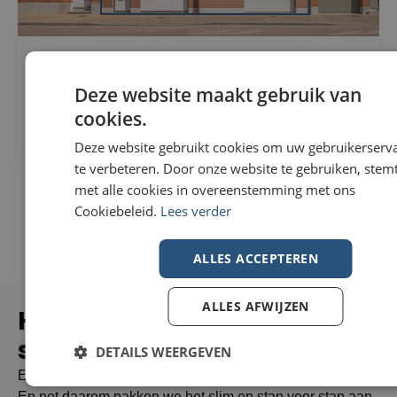
Woning Te koop in Wevelgem
296m²
€229.000
307m²
Deze website maakt gebruik van
Nieuwstraat 82
3
8560 Wevelgem
cookies.
1
Deze website gebruikt cookies om uw gebruikerserv
te verbeteren. Door onze website te gebruiken, stemt
met alle cookies in overeenstemming met ons
Cookiebeleid.
Lees verder
ALLES ACCEPTEREN
ALLES AFWIJZEN
Hoe zorgen wij voor een
succesvolle
verkoop?
DETAILS WEERGEVEN
Een huis verkopen doe je niet elke dag – maar wij wel.
En net daarom pakken we het slim en stap voor stap aan.