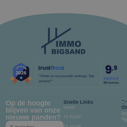
9
,9
"Vlotte en succesvolle verkoop. Top
service!"
99 reviews
Op de hoogte
Snelle Links
Co
Ma
O
HOME
blijven van onze
-
Im
Vrij
nieuwe panden?
TE KOOP
Bi
: 9
TE HUUR
-