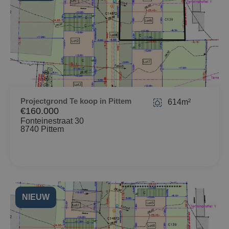
Projectgrond Te koop in Pittem
614m²
€160.000
Fonteinestraat 30
8740 Pittem
NIEUW