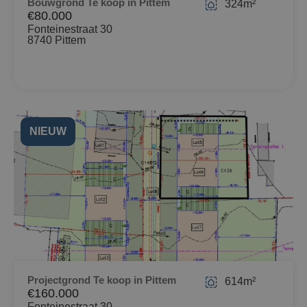
Bouwgrond Te koop in Pittem
324m²
€80.000
Fonteinestraat 30
8740 Pittem
NIEUW
Projectgrond Te koop in Pittem
614m²
€160.000
Fonteinestraat 30