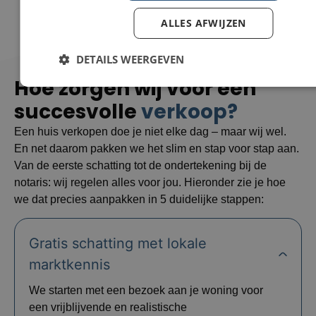
ALLES AFWIJZEN
DETAILS WEERGEVEN
Hoe zorgen wij voor een
succesvolle
verkoop?
Een huis verkopen doe je niet elke dag – maar wij wel.
En net daarom pakken we het slim en stap voor stap aan.
Van de eerste schatting tot de ondertekening bij de
notaris: wij regelen alles voor jou. Hieronder zie je hoe
we dat precies aanpakken in 5 duidelijke stappen:
Gratis schatting met lokale
marktkennis
We starten met een bezoek aan je woning voor
een vrijblijvende en realistische