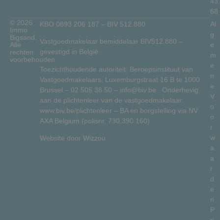
43
68
© 2026
KBO 0893 206 187 – BIV 512.880
Al
Immo
g
Bigsand.
Vastgoedmakelaar bemiddelaar BIV512.880 –
Alle
e
gevestigd in België.
rechten
m
voorbehouden
e
Toezichthoudende autoriteit: Beroepsinstituut van
n
Vastgoedmakelaars, Luxemburgstraat 16 B te 1000
e
Brussel –
02 505 38 50
–
info@biv.be
. Onderhevig
V
aan de plichtenleer van de vastgoedmakelaar:
o
www.biv.be/plichtenleer
– BA en borgstelling via NV
o
AXA Belgium (polisnr. 730.390.160)
r
w
Website door
Wizzou
a
a
r
d
e
n
P
ri