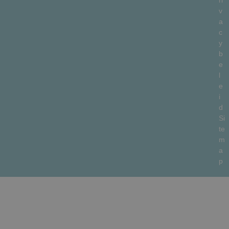
v
a
c
y
b
e
l
e
i
d
Si
te
m
a
p