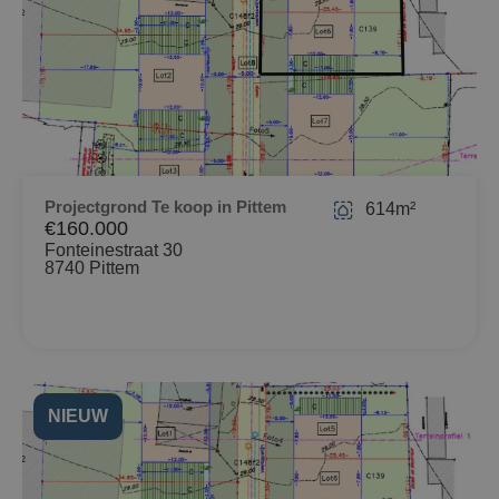
Projectgrond Te koop in Pittem
614m²
€160.000
Fonteinestraat 30
8740 Pittem
NIEUW