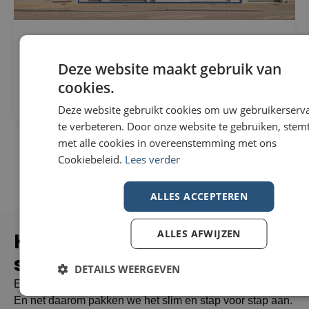
Woning Te koop in Wevelgem
296m²
€229.000
307m²
Deze website maakt gebruik van
Nieuwstraat 82
3
8560 Wevelgem
cookies.
1
Deze website gebruikt cookies om uw gebruikerserv
te verbeteren. Door onze website te gebruiken, stemt
met alle cookies in overeenstemming met ons
Cookiebeleid.
Lees verder
ALLES ACCEPTEREN
ALLES AFWIJZEN
Hoe zorgen wij voor een
succesvolle
verkoop?
DETAILS WEERGEVEN
Een huis verkopen doe je niet elke dag – maar wij wel.
En net daarom pakken we het slim en stap voor stap aan.