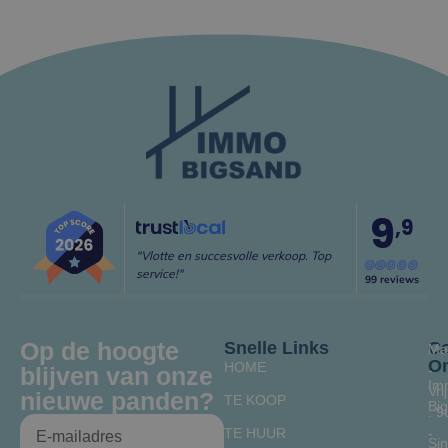
9
,9
"Vlotte en succesvolle verkoop. Top
service!"
99 reviews
Op de hoogte
Snelle Links
Co
Ma
O
HOME
blijven van onze
-
Im
Vrij
nieuwe panden?
TE KOOP
Bi
: 9
TE HUUR
-
Sin