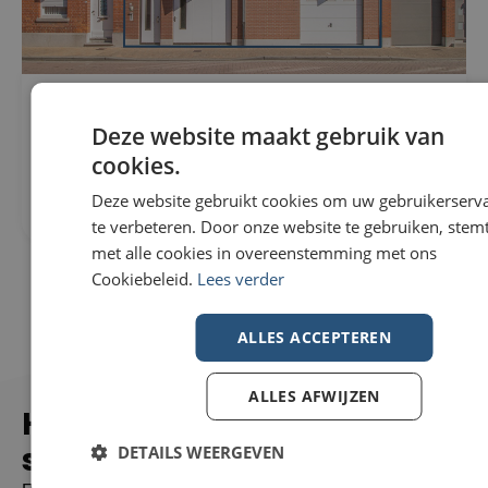
Woning Te koop in Wevelgem
296m²
€229.000
307m²
Deze website maakt gebruik van
Nieuwstraat 82
3
cookies.
8560 Wevelgem
1
Deze website gebruikt cookies om uw gebruikerserv
te verbeteren. Door onze website te gebruiken, stemt
met alle cookies in overeenstemming met ons
Cookiebeleid.
Lees verder
ALLES ACCEPTEREN
ALLES AFWIJZEN
Hoe zorgen wij voor een
succesvolle
verkoop?
DETAILS WEERGEVEN