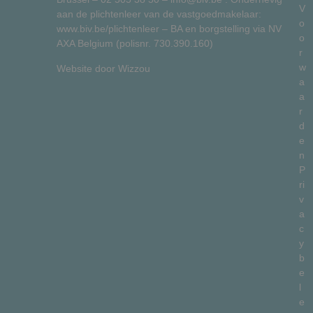
V
aan de plichtenleer van de vastgoedmakelaar:
o
www.biv.be/plichtenleer
– BA en borgstelling via NV
o
AXA Belgium (polisnr. 730.390.160)
r
w
Website door
Wizzou
a
a
r
d
e
n
P
ri
v
a
c
y
b
e
l
e