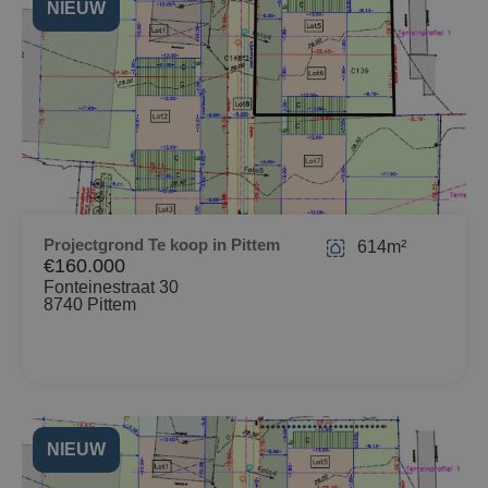
NIEUW
Projectgrond Te koop in Pittem
614m²
€160.000
Fonteinestraat 30
8740 Pittem
NIEUW