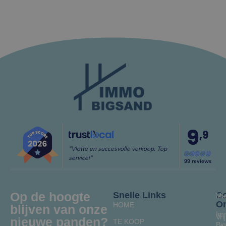
9
,9
"Vlotte en succesvolle verkoop. Top
service!"
99 reviews
Op de hoogte
Snelle Links
Co
Ma
O
HOME
blijven van onze
-
Im
Vrij
nieuwe panden?
TE KOOP
Bi