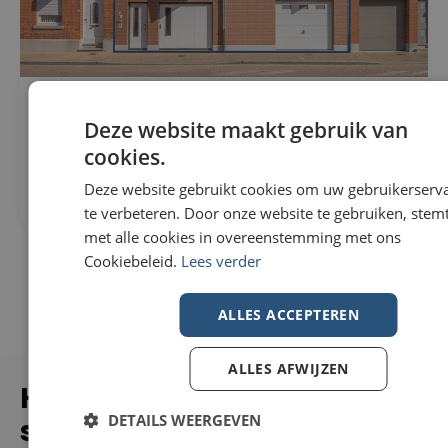
Woning Te koop in Wevelgem
296m²
€229.000
Deze website maakt gebruik van
307m²
Nieuwstraat 82
3
cookies.
8560 Wevelgem
1
Deze website gebruikt cookies om uw gebruikerserv
te verbeteren. Door onze website te gebruiken, stemt
met alle cookies in overeenstemming met ons
Cookiebeleid.
Lees verder
ALLES ACCEPTEREN
ALLES AFWIJZEN
Hoe zorgen wij voor een
DETAILS WEERGEVEN
succesvolle
verkoop?