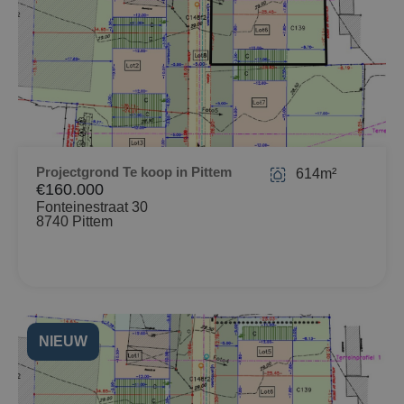
Projectgrond Te koop in Pittem
614m²
€160.000
Fonteinestraat 30
8740 Pittem
NIEUW