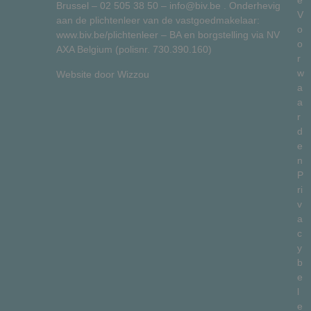
e
Brussel –
02 505 38 50
–
info@biv.be
. Onderhevig
V
aan de plichtenleer van de vastgoedmakelaar:
o
www.biv.be/plichtenleer
– BA en borgstelling via NV
o
AXA Belgium (polisnr. 730.390.160)
r
w
Website door
Wizzou
a
a
r
d
e
n
P
ri
v
a
c
y
b
e
l
e