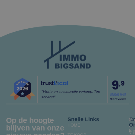
9
,9
"Vlotte en succesvolle verkoop. Top
service!"
99 reviews
Op de hoogte
Snelle Links
Co
Ma
O
HOME
blijven van onze
-
Im
Vrij