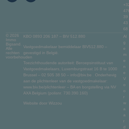
+3
47
39
43
68
© 2026
KBO 0893 206 187 – BIV 512.880
Al
Immo
g
Bigsand.
Vastgoedmakelaar bemiddelaar BIV512.880 –
Alle
e
gevestigd in België.
rechten
m
voorbehouden
e
Toezichthoudende autoriteit: Beroepsinstituut van
n
Vastgoedmakelaars, Luxemburgstraat 16 B te 1000
e
Brussel –
02 505 38 50
–
info@biv.be
. Onderhevig
V
aan de plichtenleer van de vastgoedmakelaar:
o
www.biv.be/plichtenleer
– BA en borgstelling via NV
o
AXA Belgium (polisnr. 730.390.160)
r
w
Website door
Wizzou
a
a
r
d