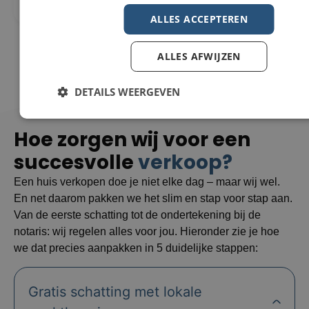
ALLES ACCEPTEREN
ALLES AFWIJZEN
DETAILS WEERGEVEN
Hoe zorgen wij voor een
succesvolle
verkoop?
Een huis verkopen doe je niet elke dag – maar wij wel.
En net daarom pakken we het slim en stap voor stap aan.
Van de eerste schatting tot de ondertekening bij de
notaris: wij regelen alles voor jou. Hieronder zie je hoe
we dat precies aanpakken in 5 duidelijke stappen:
Gratis schatting met lokale