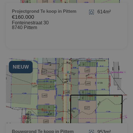
Projectgrond Te koop in Pittem
614m²
€160.000
Fonteinestraat 30
8740 Pittem
NIEUW
Bouwgrond Te koop in Pittem
953m²