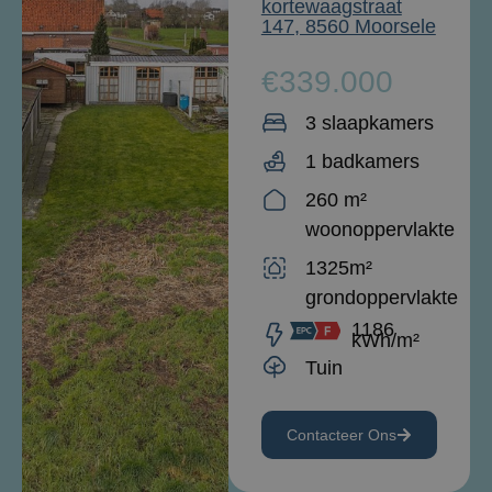
kortewaagstraat
147, 8560 Moorsele
€339.000
3 slaapkamers
1 badkamers
260 m²
woonoppervlakte
1325m²
grondoppervlakte
1186
kWh/m²
Tuin
Contacteer Ons