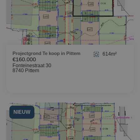
Projectgrond Te koop in Pittem
614m²
€160.000
Fonteinestraat 30
8740 Pittem
NIEUW