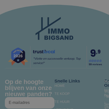
9
,9
"Vlotte en succesvolle verkoop. Top
service!"
99 reviews
Op de hoogte
Snelle Links
Co
Ma
O
HOME
blijven van onze
-
Im
Vrij
nieuwe panden?
TE KOOP
Bi
: 9
TE HUUR
-
Sin
18