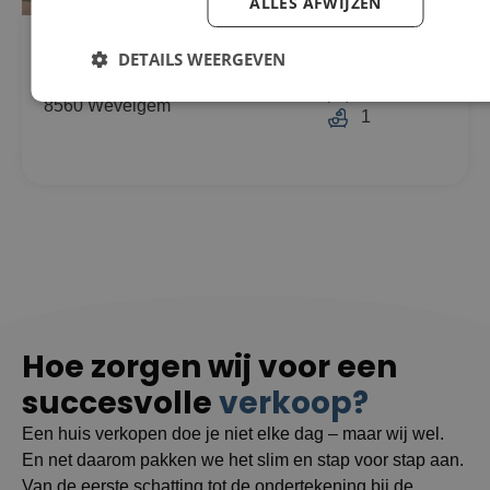
ALLES AFWIJZEN
Woning Te koop in Wevelgem
296m²
DETAILS WEERGEVEN
€229.000
307m²
Nieuwstraat 82
3
8560 Wevelgem
1
Hoe zorgen wij voor een
succesvolle
verkoop?
Een huis verkopen doe je niet elke dag – maar wij wel.
En net daarom pakken we het slim en stap voor stap aan.
Van de eerste schatting tot de ondertekening bij de