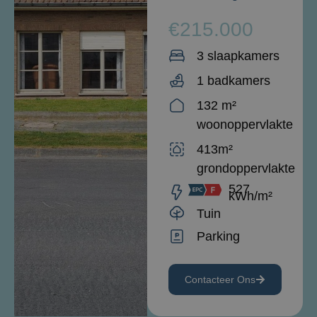
€215.000
3 slaapkamers
1 badkamers
132 m²
woonoppervlakte
413m²
grondoppervlakte
527
kWh/m²
Tuin
Parking
Contacteer Ons