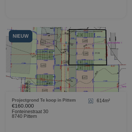
NIEUW
Projectgrond Te koop in Pittem
614m²
€160.000
Fonteinestraat 30
8740 Pittem