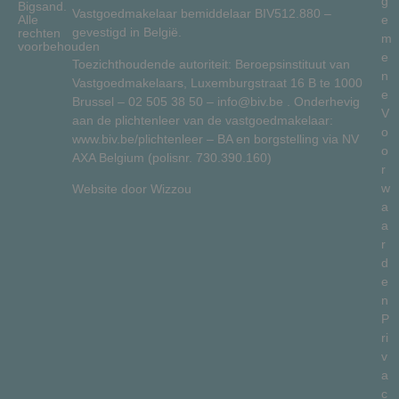
g
Bigsand.
Vastgoedmakelaar bemiddelaar BIV512.880 –
Alle
e
gevestigd in België.
rechten
m
voorbehouden
e
Toezichthoudende autoriteit: Beroepsinstituut van
n
Vastgoedmakelaars, Luxemburgstraat 16 B te 1000
e
Brussel –
02 505 38 50
–
info@biv.be
. Onderhevig
V
aan de plichtenleer van de vastgoedmakelaar:
o
www.biv.be/plichtenleer
– BA en borgstelling via NV
o
AXA Belgium (polisnr. 730.390.160)
r
w
Website door
Wizzou
a
a
r
d
e
n
P
ri
v
a
c