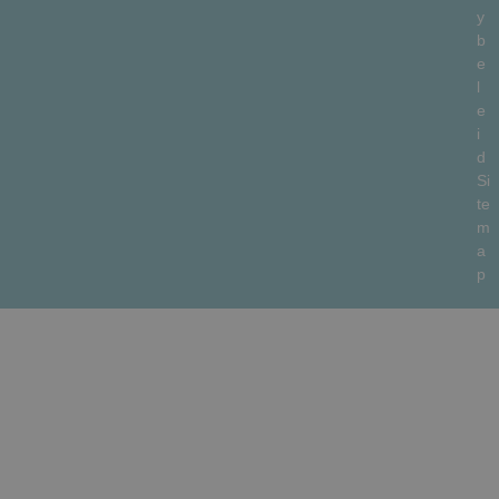
y
b
e
l
e
i
d
Si
te
m
a
p