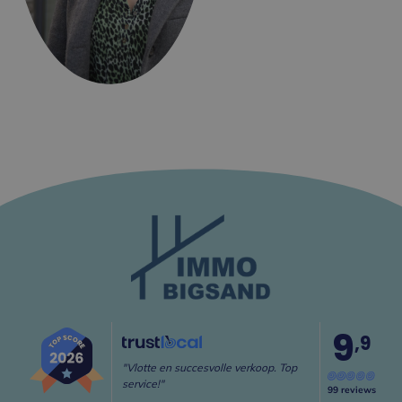
9
,9
"Vlotte en succesvolle verkoop. Top
service!"
99 reviews