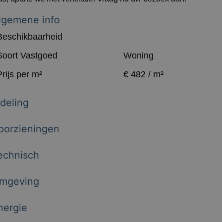
lgemene info
Beschikbaarheid
Soort Vastgoed
Woning
Prijs per m²
€ 482 / m²
ndeling
oorzieningen
echnisch
mgeving
nergie