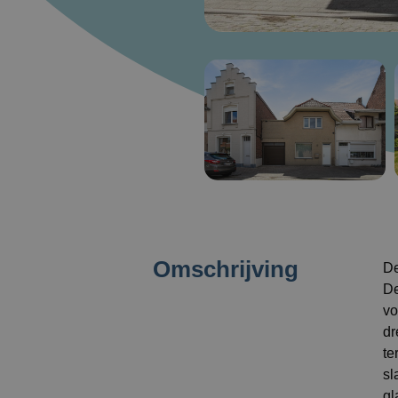
Omschrijving
De
De
vo
dr
te
sl
gl