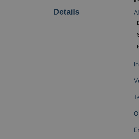
Details
A
I
V
T
O
E