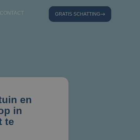
CONTACT
GRATIS SCHATTING
tuin en
op in
t te