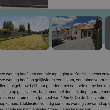
ze woning heeft een centrale topligging te Kortrijk, slechts enk
ze woning heeft op gelijkvloers een inkom, een ruime voorruimt
lledig bijgebouwd (17 jaar geleden) met een hele ruime keuken
essing op gelijkvloers, badkamer met douche, diepe garage me
rras en een ruime tuin (perceel van 495m²). Op de 1ste verdiep
aapkamers. Elektriciteit volledig conform, woning verwarmd op
as, aparte wc met ventilatie. Vraag nu uw bezoek aan!