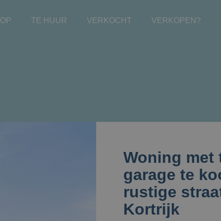
OOP
TE HUUR
VERKOCHT
VERKOPEN?
Woning met 
garage te ko
rustige straa
Kortrijk