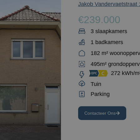
Jakob Vandervaetstraat 1
€239.000
3 slaapkamers
1 badkamers
182 m² woonopperv
495m² grondopperv
272 kWh/m
Tuin
Parking
Contacteer Ons