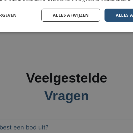
ERGEVEN
ALLES AFWIJZEN
ALLES 
Veelgestelde
Vragen
best een bod uit?