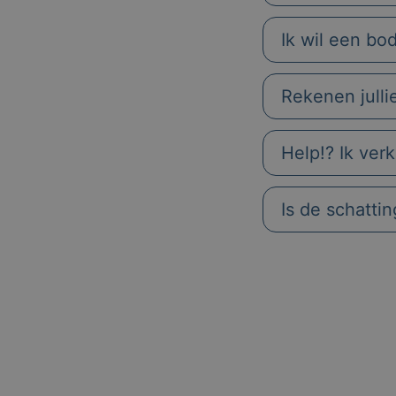
Ik wil een bo
Rekenen julli
Help!? Ik ver
Is de schatti