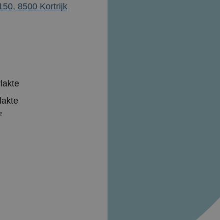
50, 8500 Kortrijk
lakte
lakte
²