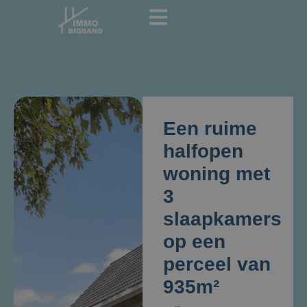
Een ruime
halfopen
woning met
3
slaapkamers
op een
perceel van
935m²