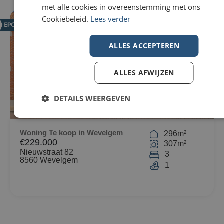
met alle cookies in overeenstemming met ons
Cookiebeleid.
Lees verder
NIEUW
ALLES ACCEPTEREN
ALLES AFWIJZEN
DETAILS WEERGEVEN
Woning Te koop in Wevelgem
296m²
€229.000
307m²
Nieuwstraat 82
3
8560 Wevelgem
1