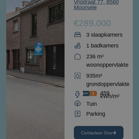
Vrijstraat 77, 8560
Moorsele
€289.000
3 slaapkamers
1 badkamers
236 m²
woonoppervlakte
935m²
grondoppervlakte
459
kWh/m²
Tuin
Parking
Contacteer Ons