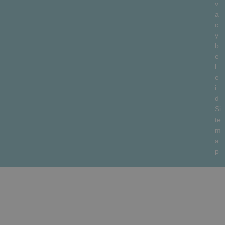
v
a
c
y
b
e
l
e
i
d
Si
te
m
a
p