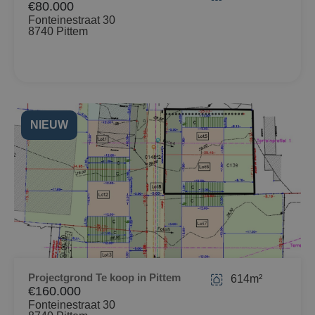
€80.000
Fonteinestraat 30
8740 Pittem
NIEUW
Projectgrond Te koop in Pittem
614m²
€160.000
Fonteinestraat 30