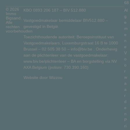
68
© 2026
KBO 0893 206 187 – BIV 512.880
Al
Immo
g
Bigsand.
Vastgoedmakelaar bemiddelaar BIV512.880 –
Alle
e
gevestigd in België.
rechten
m
voorbehouden
e
Toezichthoudende autoriteit: Beroepsinstituut van
n
Vastgoedmakelaars, Luxemburgstraat 16 B te 1000
e
Brussel –
02 505 38 50
–
info@biv.be
. Onderhevig
V
aan de plichtenleer van de vastgoedmakelaar:
o
www.biv.be/plichtenleer
– BA en borgstelling via NV
o
AXA Belgium (polisnr. 730.390.160)
r
w
Website door
Wizzou
a
a
r
d
e
n
P
ri