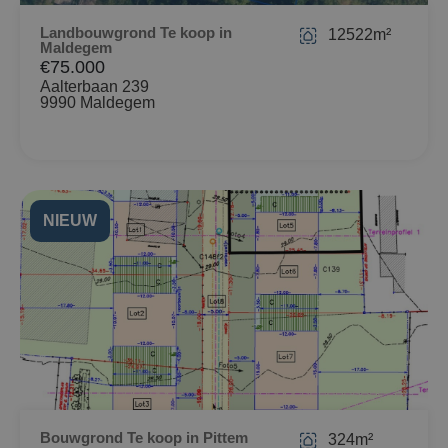
Landbouwgrond Te koop in
12522m²
Maldegem
€75.000
Aalterbaan 239
9990 Maldegem
NIEUW
Bouwgrond Te koop in Pittem
324m²