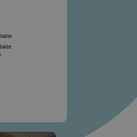
lakte
lakte
²