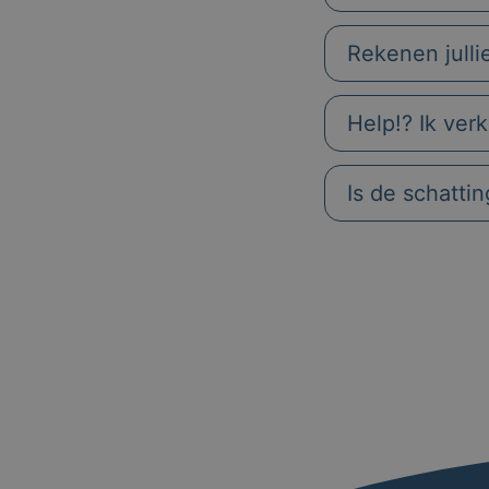
Rekenen julli
Help!? Ik ver
Is de schatti