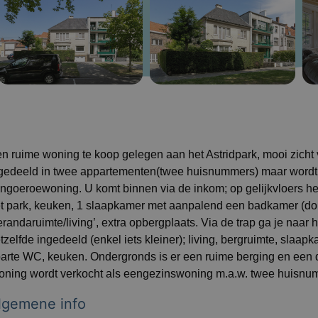
n ruime woning te koop gelegen aan het Astridpark, mooi zicht
gedeeld in twee appartementen(twee huisnummers) maar wordt 
ngoeroewoning. U komt binnen via de inkom; op gelijkvloers heb
t park, keuken, 1 slaapkamer met aanpalend een badkamer (do
erandaruimte/living’, extra opbergplaats. Via de trap ga je naar
tzelfde ingedeeld (enkel iets kleiner); living, bergruimte, sla
arte WC, keuken. Ondergronds is er een ruime berging en een d
ning wordt verkocht als eengezinswoning m.a.w. twee huisnum
lgemene info