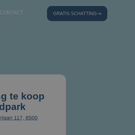
CONTACT
GRATIS SCHATTING
g te koop
idpark
rlaan 117, 8500