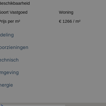
Beschikbaarheid
Soort Vastgoed
Woning
Prijs per m²
€ 1266 / m²
ndeling
oorzieningen
echnisch
mgeving
nergie