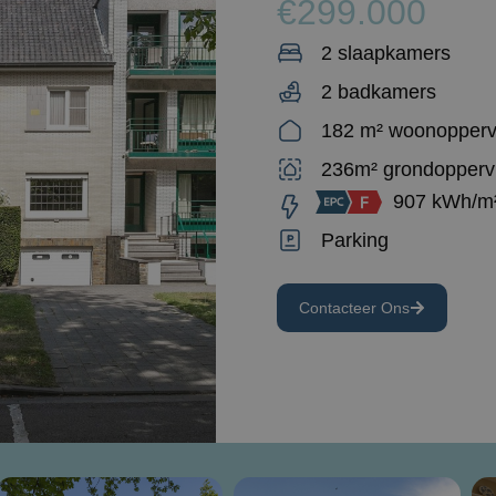
€299.000
2 slaapkamers
2 badkamers
182 m² woonopperv
236m² grondopperv
907 kWh/m
Parking
Contacteer Ons