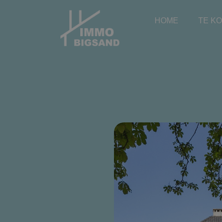
HOME
TE K