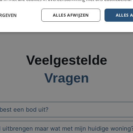
ERGEVEN
ALLES AFWIJZEN
ALLES 
Veelgestelde
Vragen
best een bod uit?
d uitbrengen maar wat met mijn huidige woning