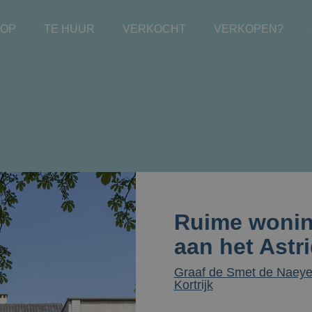
OOP
TE HUUR
VERKOCHT
VERKOPEN?
Ruime wonin
aan het Astr
Graaf de Smet de Naeye
Kortrijk