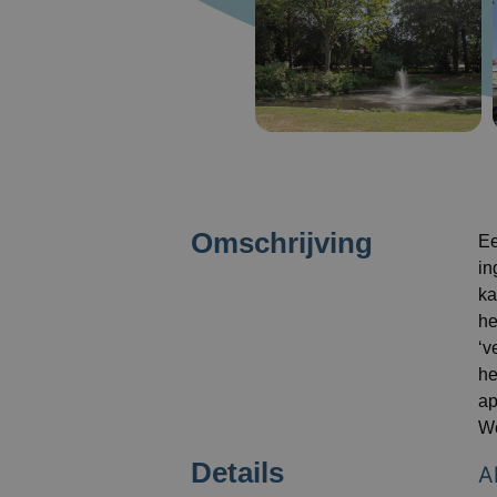
Omschrijving
Ee
in
ka
he
‘v
he
ap
Wo
Details
A