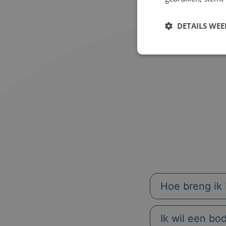
DETAILS WE
Hoe breng ik 
Ik wil een bo