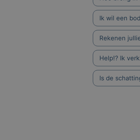
Ik wil een bo
Rekenen julli
Help!? Ik ver
Is de schatti