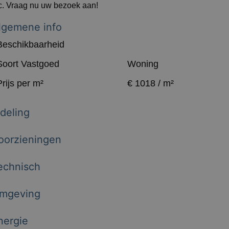
c. Vraag nu uw bezoek aan!
lgemene info
Beschikbaarheid
Soort Vastgoed
Woning
Prijs per m²
€ 1018 / m²
ndeling
oorzieningen
echnisch
mgeving
nergie