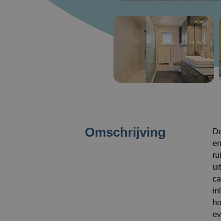
Omschrijving
De
en
ru
ui
ca
in
ho
ev