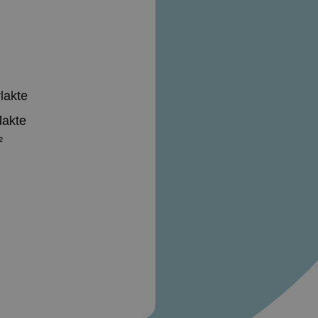
lakte
lakte
²