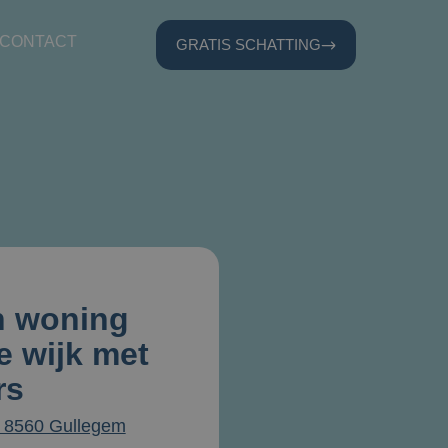
CONTACT
GRATIS SCHATTING
n woning
e wijk met
rs
 8560 Gullegem