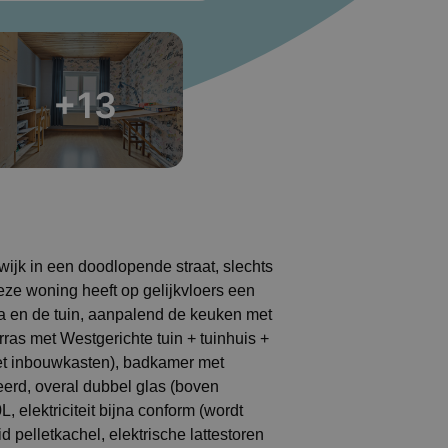
+13
wijk in een doodlopende straat, slechts
eze woning heeft op gelijkvloers een
nda en de tuin, aanpalend de keuken met
rras met Westgerichte tuin + tuinhuis +
met inbouwkasten), badkamer met
eerd, overal dubbel glas (boven
elektriciteit bijna conform (wordt
pelletkachel, elektrische lattestoren