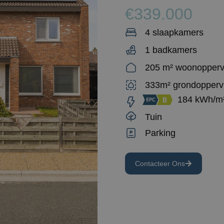
€339.000
4 slaapkamers
1 badkamers
205 m² woonopperv
333m² grondopperv
184 kWh/m
Tuin
Parking
Contacteer Ons