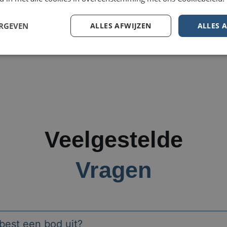
ERGEVEN
ALLES AFWIJZEN
ALLES 
Veelgestelde
Vragen
best een bod uit?