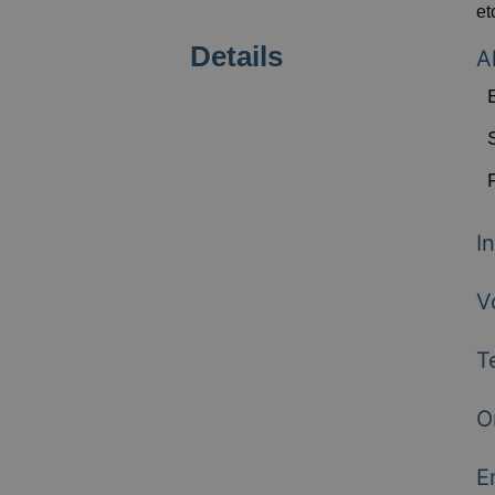
et
Details
A
I
V
T
O
E