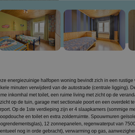
ze energiezuinige halfopen woning bevindt zich in een rustige 
kele minuten verwijderd van de autostrade (centrale ligging). D
ime inkomhal met toilet, een ruime living met zicht op de vera
tzicht op de tuin, garage met sectionale poort en een overdekt te
rport. Op de 1ste verdieping zijn er 4 slaapkamers (sommige 
loopdouche en toilet en extra zolderruimte. Spouwmuren geïsol
ogrendementsglas), 12 zonnepanelen, regenwaterput van 7500L, 
entueel nog in orde gebracht), verwarming op gas, aanwezigheid 