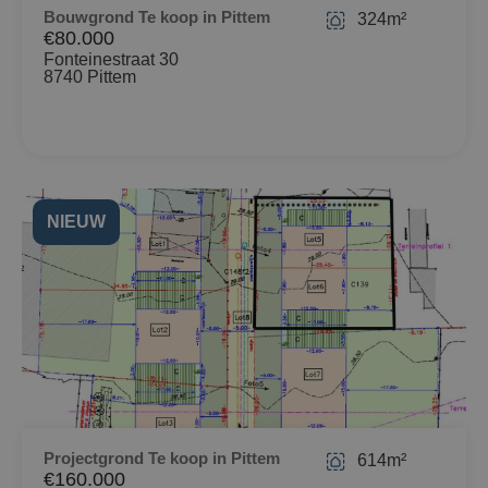
Bouwgrond Te koop in Pittem
324m²
€80.000
Fonteinestraat 30
8740 Pittem
NIEUW
Projectgrond Te koop in Pittem
614m²
€160.000