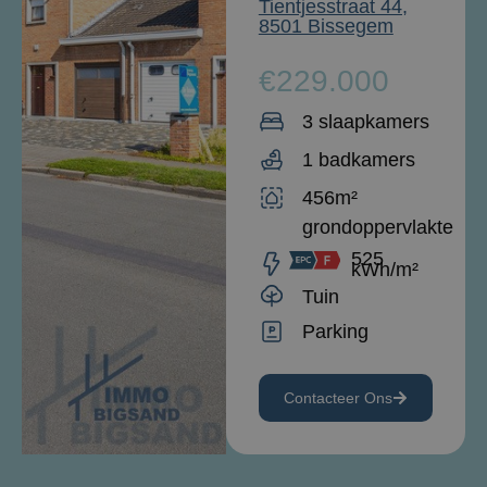
Tientjesstraat 44,
8501 Bissegem
€229.000
3 slaapkamers
1 badkamers
456m²
grondoppervlakte
525
kWh/m²
Tuin
Parking
Contacteer Ons