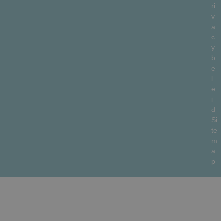
ri
v
a
c
y
b
e
l
e
i
d
Si
te
m
a
p