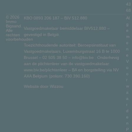
43
68
© 2026
KBO 0893 206 187 – BIV 512.880
Al
Immo
g
Bigsand.
Vastgoedmakelaar bemiddelaar BIV512.880 –
Alle
e
gevestigd in België.
rechten
m
voorbehouden
e
Toezichthoudende autoriteit: Beroepsinstituut van
n
Vastgoedmakelaars, Luxemburgstraat 16 B te 1000
e
Brussel –
02 505 38 50
–
info@biv.be
. Onderhevig
V
aan de plichtenleer van de vastgoedmakelaar:
o
www.biv.be/plichtenleer
– BA en borgstelling via NV
o
AXA Belgium (polisnr. 730.390.160)
r
w
Website door
Wizzou
a
a
r
d
e
n
P