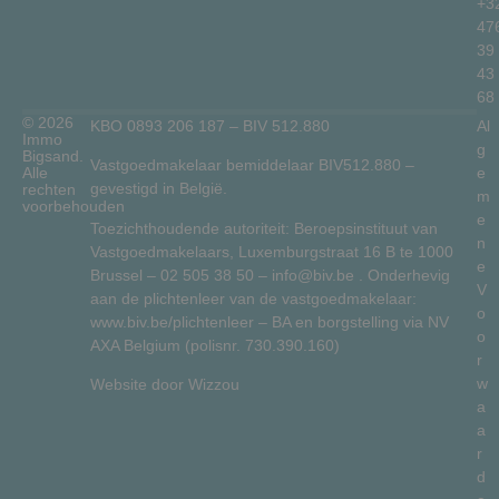
+3
47
39
43
68
© 2026
KBO 0893 206 187 – BIV 512.880
Al
Immo
g
Bigsand.
Vastgoedmakelaar bemiddelaar BIV512.880 –
Alle
e
gevestigd in België.
rechten
m
voorbehouden
e
Toezichthoudende autoriteit: Beroepsinstituut van
n
Vastgoedmakelaars, Luxemburgstraat 16 B te 1000
e
Brussel –
02 505 38 50
–
info@biv.be
. Onderhevig
V
aan de plichtenleer van de vastgoedmakelaar:
o
www.biv.be/plichtenleer
– BA en borgstelling via NV
o
AXA Belgium (polisnr. 730.390.160)
r
w
Website door
Wizzou
a
a
r
d