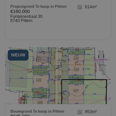
Projectgrond Te koop in Pittem
614m²
€160.000
Fonteinestraat 30
8740 Pittem
NIEUW
Bouwgrond Te koop in Pittem
953m²