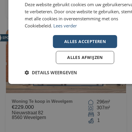
Deze website gebruikt cookies om uw gebruikerserv
te verbeteren. Door onze website te gebruiken, stemt
met alle cookies in overeenstemming met ons
Cookiebeleid.
Lees verder
NIEUW
ALLES ACCEPTEREN
ALLES AFWIJZEN
DETAILS WEERGEVEN
Woning Te koop in Wevelgem
296m²
€229.000
307m²
Nieuwstraat 82
3
8560 Wevelgem
1