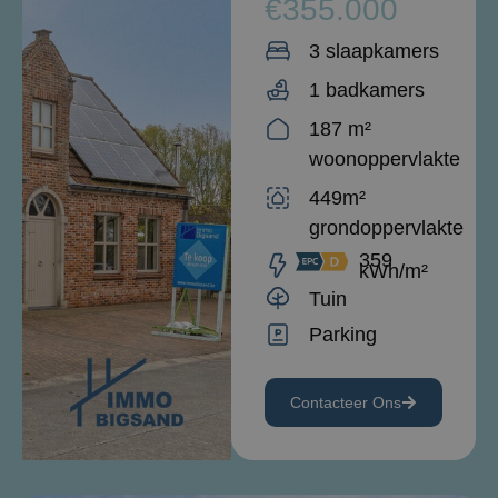
€355.000
3 slaapkamers
1 badkamers
187 m²
woonoppervlakte
449m²
grondoppervlakte
359
kWh/m²
Tuin
Parking
Contacteer Ons