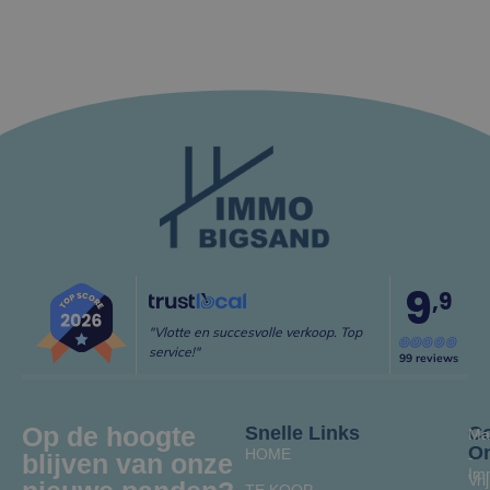
9
,9
"Vlotte en succesvolle verkoop. Top
service!"
99 reviews
Op de hoogte
Snelle Links
Co
Ma
O
HOME
blijven van onze
-
Im
Vrij
TE KOOP