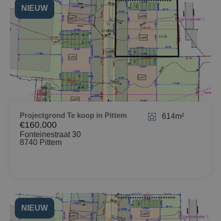
NIEUW
Projectgrond Te koop in Pittem
614m²
€160.000
Fonteinestraat 30
8740 Pittem
NIEUW