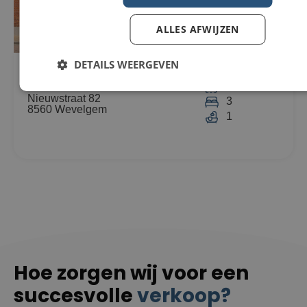
ALLES AFWIJZEN
DETAILS WEERGEVEN
Woning Te koop in Wevelgem
296m²
€229.000
307m²
Nieuwstraat 82
3
8560 Wevelgem
1
Hoe zorgen wij voor een
succesvolle
verkoop?