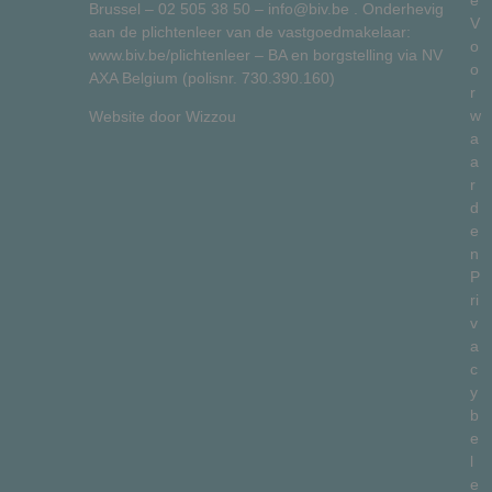
Brussel –
02 505 38 50
–
info@biv.be
. Onderhevig
V
aan de plichtenleer van de vastgoedmakelaar:
o
www.biv.be/plichtenleer
– BA en borgstelling via NV
o
AXA Belgium (polisnr. 730.390.160)
r
w
Website door
Wizzou
a
a
r
d
e
n
P
ri
v
a
c
y
b
e
l
e