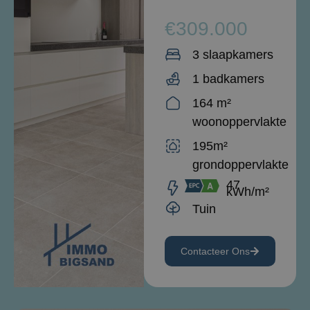
€309.000
3 slaapkamers
1 badkamers
164 m²
woonoppervlakte
195m²
grondoppervlakte
47
kWh/m²
Tuin
Contacteer Ons