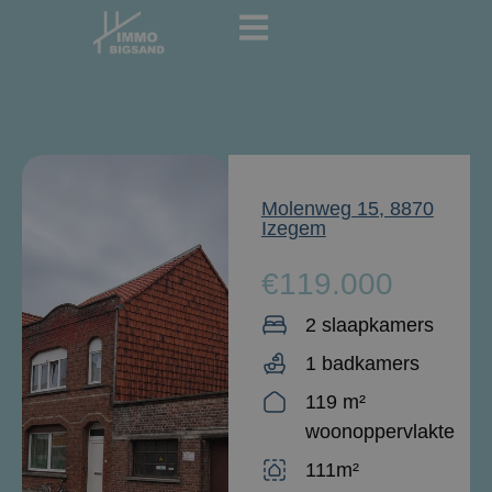
Molenweg 15, 8870
Izegem
€119.000
2 slaapkamers
1 badkamers
119 m²
woonoppervlakte
111m²