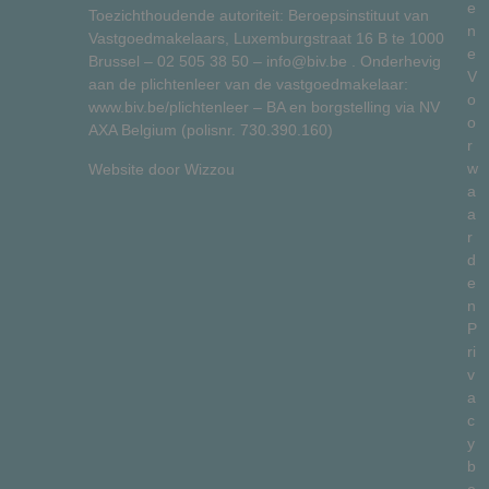
e
Toezichthoudende autoriteit: Beroepsinstituut van
n
Vastgoedmakelaars, Luxemburgstraat 16 B te 1000
e
Brussel –
02 505 38 50
–
info@biv.be
. Onderhevig
V
aan de plichtenleer van de vastgoedmakelaar:
o
www.biv.be/plichtenleer
– BA en borgstelling via NV
o
AXA Belgium (polisnr. 730.390.160)
r
w
Website door
Wizzou
a
a
r
d
e
n
P
ri
v
a
c
y
b
e