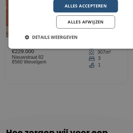
ALLES ACCEPTEREN
ALLES AFWIJZEN
DETAILS WEERGEVEN
Woning Te koop in Wevelgem
296m²
€229.000
307m²
Nieuwstraat 82
3
8560 Wevelgem
1
Hoe zorgen wij voor een