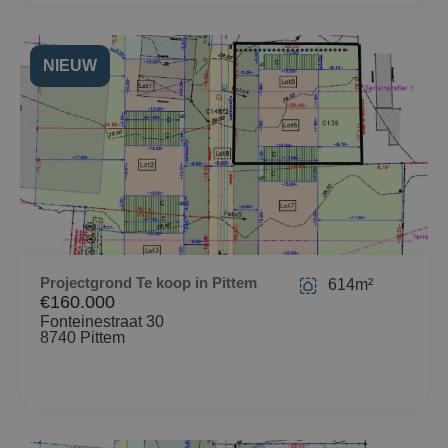
NIEUW
Projectgrond Te koop in Pittem
614m²
€160.000
Fonteinestraat 30
8740 Pittem