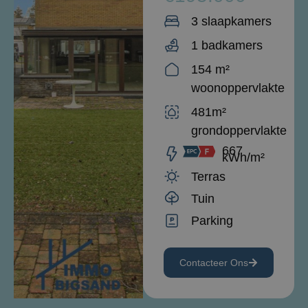
3 slaapkamers
1 badkamers
154 m²
woonoppervlakte
481m²
grondoppervlakte
667
kWh/m²
Terras
Tuin
Parking
Contacteer Ons