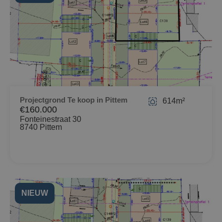
Projectgrond Te koop in Pittem
614m²
€160.000
Fonteinestraat 30
8740 Pittem
NIEUW