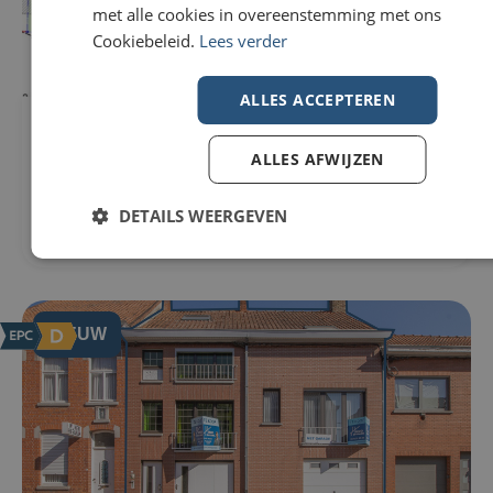
met alle cookies in overeenstemming met ons
Cookiebeleid.
Lees verder
ALLES ACCEPTEREN
Bouwgrond Te koop in Pittem
290m²
€80.000
ALLES AFWIJZEN
Fonteinestraat 30
8740 Pittem
DETAILS WEERGEVEN
NIEUW