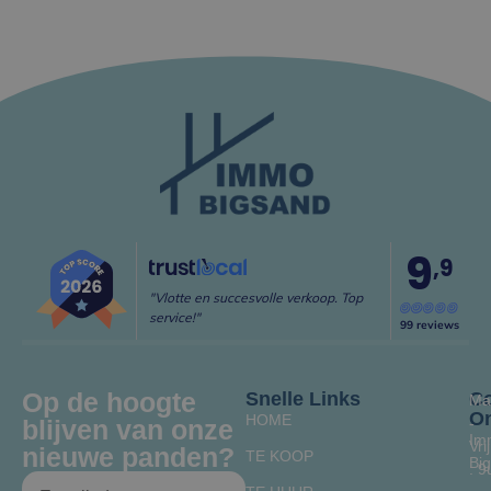
9
,9
"Vlotte en succesvolle verkoop. Top
service!"
99 reviews
Op de hoogte
Snelle Links
Co
Ma
O
HOME
blijven van onze
-
Im
Vrij
nieuwe panden?
TE KOOP
Bi
: 9