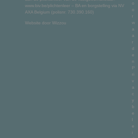
o
www.biv.be/plichtenleer
– BA en borgstelling via NV
o
AXA Belgium (polisnr. 730.390.160)
r
w
Website door
Wizzou
a
a
r
d
e
n
P
ri
v
a
c
y
b
e
l
e
i