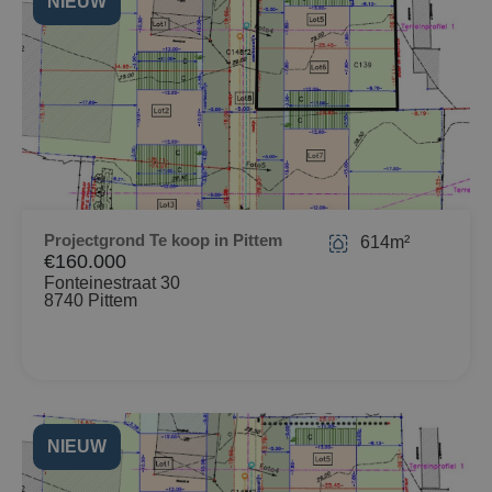
NIEUW
Projectgrond Te koop in Pittem
614m²
€160.000
Fonteinestraat 30
8740 Pittem
NIEUW