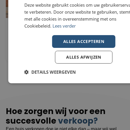
Deze website gebruikt cookies om uw gebruikerserv
te verbeteren. Door onze website te gebruiken, stemt
met alle cookies in overeenstemming met ons
Cookiebeleid.
Lees verder
Woning Te koop in Wevelgem
296m²
€229.000
307m²
Nieuwstraat 82
3
ALLES ACCEPTEREN
8560 Wevelgem
1
ALLES AFWIJZEN
DETAILS WEERGEVEN
Hoe zorgen wij voor een
succesvolle
verkoop?
Een huis verkopen doe je niet elke dag – maar wij wel.