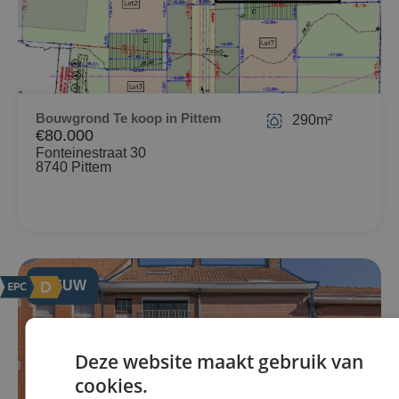
Bouwgrond Te koop in Pittem
290m²
€80.000
Fonteinestraat 30
8740 Pittem
NIEUW
Deze website maakt gebruik van
cookies.