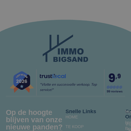
9
,9
"Vlotte en succesvolle verkoop. Top
service!"
99 reviews
Op de hoogte
Snelle Links
Co
Ma
O
HOME
blijven van onze
-
Im
Vrij
nieuwe panden?
TE KOOP
Bi
: 9