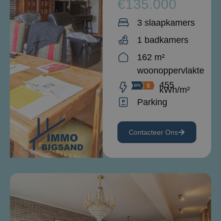
€135.000
3 slaapkamers
1 badkamers
162 m²
woonoppervlakte
455
kWh/m²
Parking
Contacteer Ons