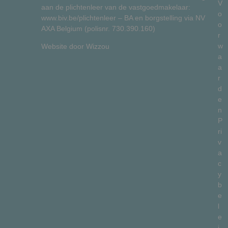
V
aan de plichtenleer van de vastgoedmakelaar:
o
www.biv.be/plichtenleer
– BA en borgstelling via NV
o
AXA Belgium (polisnr. 730.390.160)
r
w
Website door
Wizzou
a
a
r
d
e
n
P
ri
v
a
c
y
b
e
l
e
i