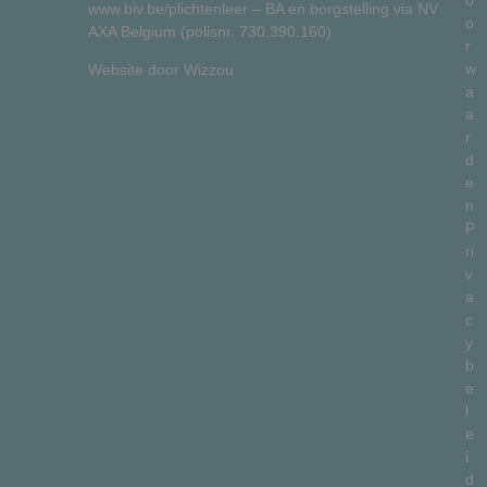
www.biv.be/plichtenleer
– BA en borgstelling via NV
o
AXA Belgium (polisnr. 730.390.160)
r
w
Website door
Wizzou
a
a
r
d
e
n
P
ri
v
a
c
y
b
e
l
e
i
d