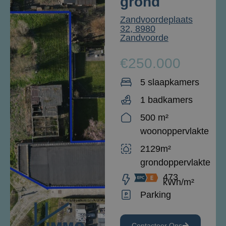
grond
Zandvoordeplaats
32, 8980
Zandvoorde
€250.000
5 slaapkamers
1 badkamers
500 m²
woonoppervlakte
2129m²
grondoppervlakte
473
kWh/m²
Parking
Contacteer Ons