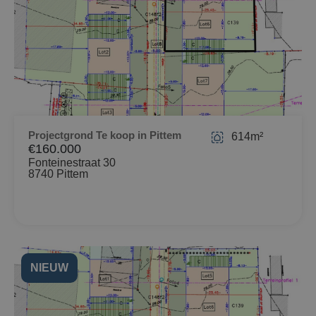
Projectgrond Te koop in Pittem
614m²
€160.000
Fonteinestraat 30
8740 Pittem
NIEUW