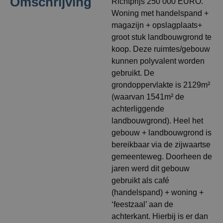
Omschrijving
Richtprijs 250 000 EURO.
Woning met handelspand +
magazijn + opslagplaats+
groot stuk landbouwgrond te
koop. Deze ruimtes/gebouw
kunnen polyvalent worden
gebruikt. De
grondoppervlakte is 2129m²
(waarvan 1541m² de
achterliggende
landbouwgrond). Heel het
gebouw + landbouwgrond is
bereikbaar via de zijwaartse
gemeenteweg. Doorheen de
jaren werd dit gebouw
gebruikt als café
(handelspand) + woning +
‘feestzaal’ aan de
achterkant. Hierbij is er dan