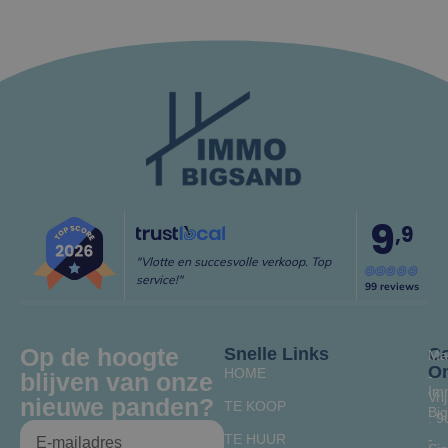
9
,9
"Vlotte en succesvolle verkoop. Top
service!"
99 reviews
Op de hoogte
Snelle Links
Co
Ma
O
HOME
blijven van onze
-
Im
Vrij
nieuwe panden?
TE KOOP
Bi
: 9
TE HUUR
-