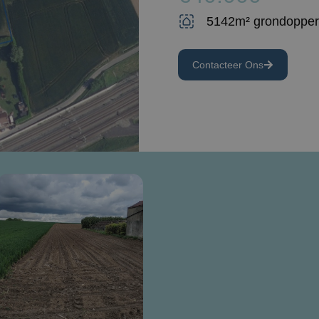
5142m² grondopper
Contacteer Ons