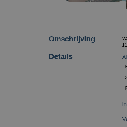
Omschrijving
Va
11
Details
A
I
V