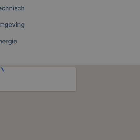
echnisch
mgeving
nergie