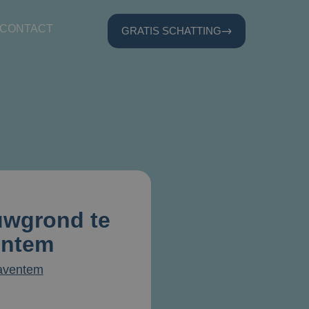
CONTACT
GRATIS SCHATTING
uwgrond te
entem
Zaventem