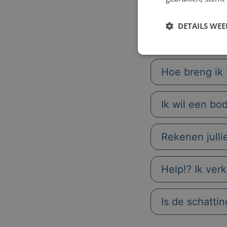
DETAILS WE
Hoe breng ik 
Ik wil een bo
Rekenen julli
Help!? Ik ver
Is de schatti