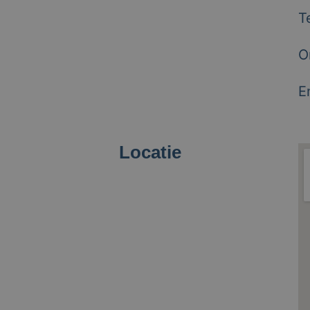
T
O
E
Locatie