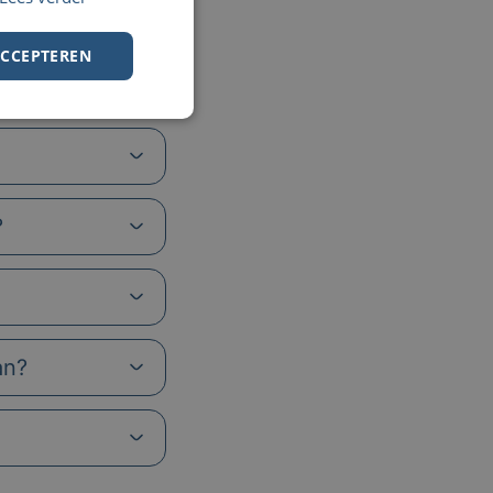
ACCEPTEREN
?
an?