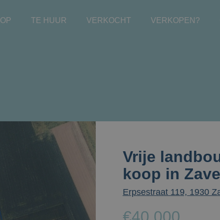
OOP
TE HUUR
VERKOCHT
VERKOPEN?
Vrije landbo
koop in Zav
Erpsestraat 119, 1930 
€40.000