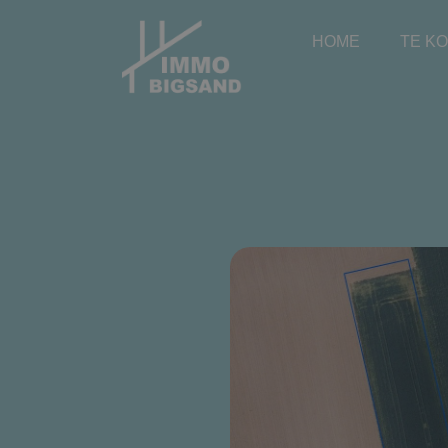
HOME
TE K