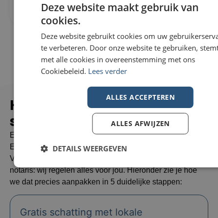
Deze website maakt gebruik van
cookies.
Deze website gebruikt cookies om uw gebruikerserv
te verbeteren. Door onze website te gebruiken, stemt
met alle cookies in overeenstemming met ons
Cookiebeleid.
Lees verder
ALLES ACCEPTEREN
Hoe zorgen wij voor een
succesvolle
verkoop?
ALLES AFWIJZEN
Een huis verkopen doe je niet elke dag – maar wij wel.
En net daarom pakken we het slim en stap voor stap aan.
DETAILS WEERGEVEN
Van de eerste schatting tot de ondertekening bij de
notaris: wij regelen alles voor jou. Hieronder zie je hoe
we dat precies aanpakken in 5 duidelijke stappen:
Gratis schatting met lokale