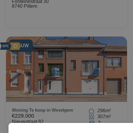
Fonteinestraat 30
8740 Pittem
NIEUW
Woning Te koop in Wevelgem
296m²
€229.000
307m²
Nieuwstraat 82
3
8560 Wevelgem
1