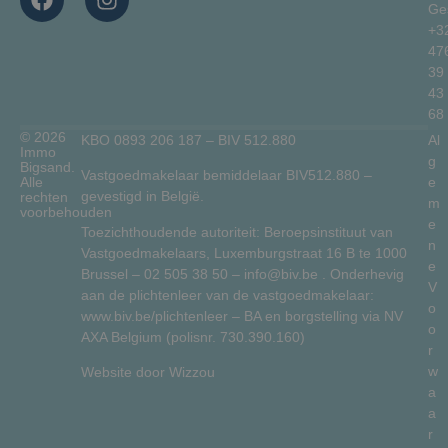
Ge
+3
47
39
43
68
© 2026
KBO 0893 206 187 – BIV 512.880
Al
Immo
g
Bigsand.
Vastgoedmakelaar bemiddelaar BIV512.880 –
Alle
e
gevestigd in België.
rechten
m
voorbehouden
e
Toezichthoudende autoriteit: Beroepsinstituut van
n
Vastgoedmakelaars, Luxemburgstraat 16 B te 1000
e
Brussel –
02 505 38 50
–
info@biv.be
. Onderhevig
V
aan de plichtenleer van de vastgoedmakelaar:
o
www.biv.be/plichtenleer
– BA en borgstelling via NV
o
AXA Belgium (polisnr. 730.390.160)
r
w
Website door
Wizzou
a
a
r