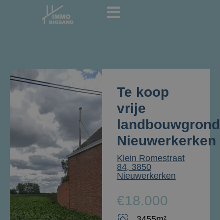
Te koop
vrije
landbouwgrond
Nieuwerkerken
Klein Romestraat
84, 3850
Nieuwerkerken
€18.000
3455m²