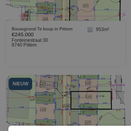
Bouwgrond Te koop in Pittem
953m²
€245.000
Fonteinestraat 30
8740 Pittem
NIEUW