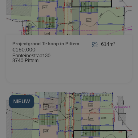
Projectgrond Te koop in Pittem
614m²
€160.000
Fonteinestraat 30
8740 Pittem
NIEUW