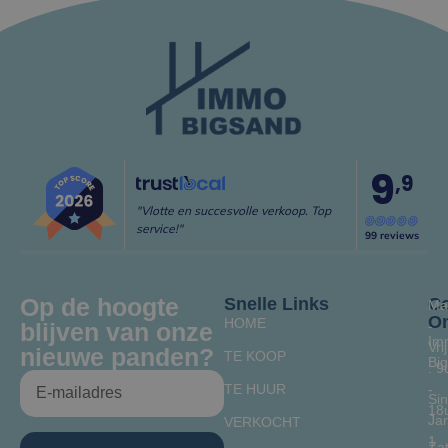
9
,9
"Vlotte en succesvolle verkoop. Top
service!"
99 reviews
Op de hoogte
Snelle Links
Co
Ma
O
HOME
blijven van onze
-
Im
Vrij
nieuwe panden?
TE KOOP
Bi
: 9
TE HUUR
-
Sin
18
Jan
VERKOCHT
1
Za