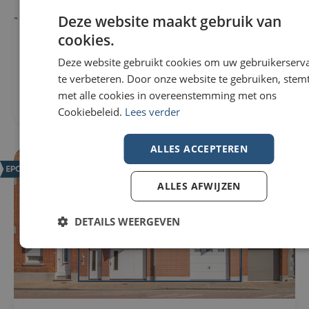
Deze website maakt gebruik van
cookies.
Bouwgrond Te koop in Pittem
290m²
€80.000
Deze website gebruikt cookies om uw gebruikerserv
Fonteinestraat 30
8740 Pittem
te verbeteren. Door onze website te gebruiken, stemt
met alle cookies in overeenstemming met ons
Cookiebeleid.
Lees verder
ALLES ACCEPTEREN
NIEUW
ALLES AFWIJZEN
DETAILS WEERGEVEN