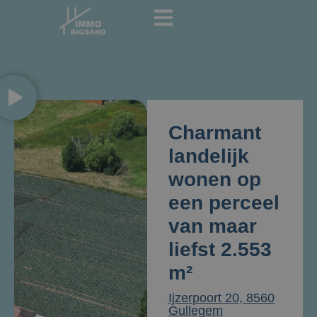
Charmant
landelijk
wonen op
een perceel
van maar
liefst 2.553
m²
Ijzerpoort 20, 8560
Gullegem