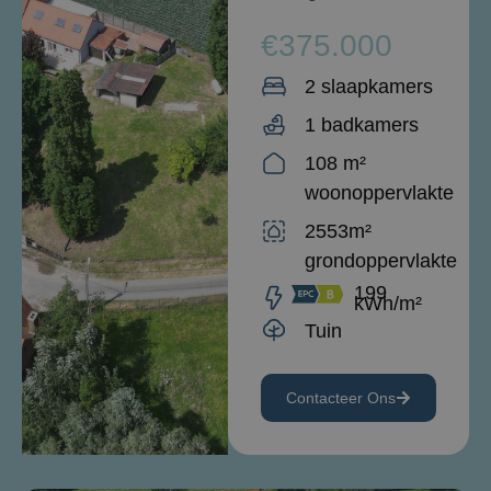
€375.000
2 slaapkamers
1 badkamers
108 m²
woonoppervlakte
2553m²
grondoppervlakte
199
kWh/m²
Tuin
Contacteer Ons