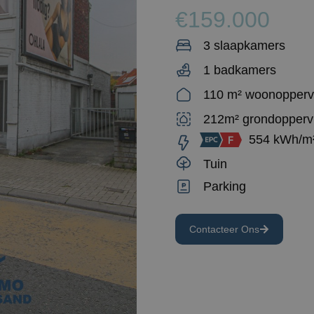
€159.000
3 slaapkamers
1 badkamers
110 m² woonopperv
212m² grondopperv
554 kWh/m
Tuin
Parking
Contacteer Ons