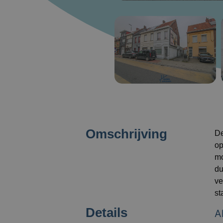
Omschrijving
De
op
mo
du
ve
st
Details
A