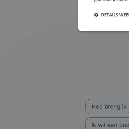
DETAILS WE
Hoe breng ik 
Ik wil een bo