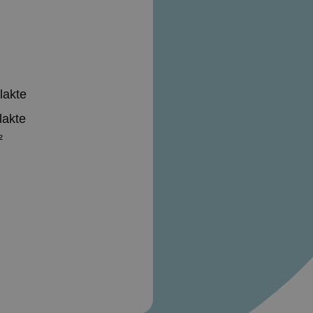
lakte
lakte
²