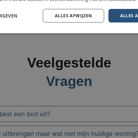
ERGEVEN
ALLES AFWIJZEN
ALLES 
Veelgestelde
Vragen
best een bod uit?
d uitbrengen maar wat met mijn huidige woning