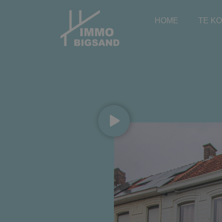
HOME
TE K