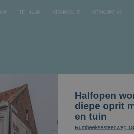
OOP
TE HUUR
VERKOCHT
VERKOPEN?
Halfopen wo
diepe oprit 
en tuin
Rumbeeksesteenweg 181