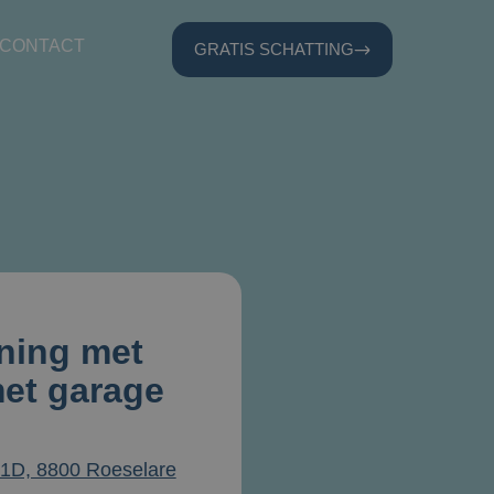
CONTACT
GRATIS SCHATTING
ning met
met garage
D, 8800 Roeselare