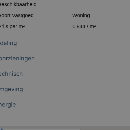
Beschikbaarheid
Soort Vastgoed
Woning
Prijs per m²
€ 844 / m²
ndeling
oorzieningen
echnisch
mgeving
nergie