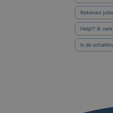
Rekenen julli
Help!? Ik ver
Is de schatti