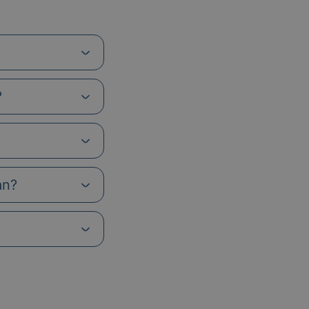
?
an?