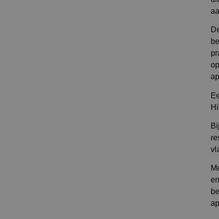
aa
De
be
pr
op
ap
Ee
Hi
Bi
re
vl
Me
en
be
ap