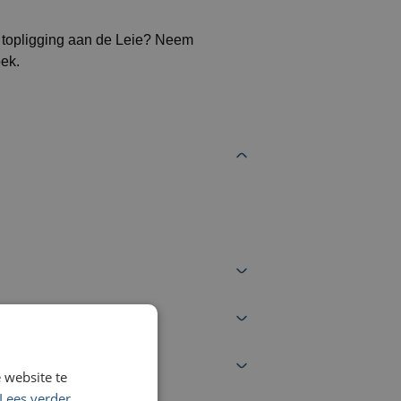
n topligging aan de Leie? Neem
oek.
 website te
Lees verder