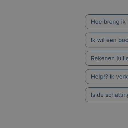
Hoe breng ik 
Ik wil een bo
Rekenen julli
Help!? Ik ver
Is de schatti