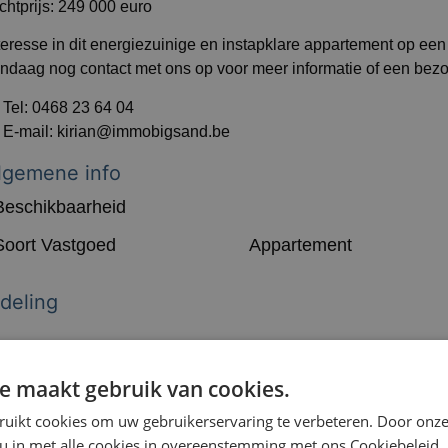
chtprijs: 249 000 euro
teresse in dit energiezuinige en instapklare appartement op ee
ndaag nog contact met ons op voor meer informatie of een bez
 Tel: 0468 23 64 04
 E-mail: kirian@immobigsand.be
lgemene info
Beschikbaarheid
Soort Vastgoed
Appartement
ndeling
oorzieningen
e maakt gebruik van cookies.
echnisch
ruikt cookies om uw gebruikerservaring te verbeteren. Door onze
 u in met alle cookies in overeenstemming met ons Cookiebeleid.