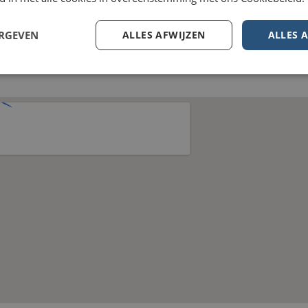
mgeving
ERGEVEN
ALLES AFWIJZEN
ALLES 
nergie