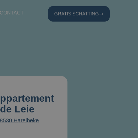
CONTACT
GRATIS SCHATTING
ppartement
 de Leie
 8530 Harelbeke