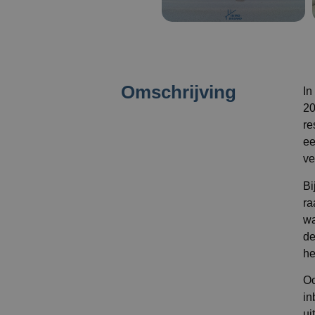
Omschrijving
In
20
re
ee
ve
Bi
ra
wa
de
he
Oo
in
ui