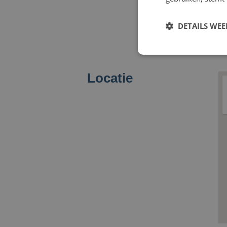
O
DETAILS WE
E
Locatie