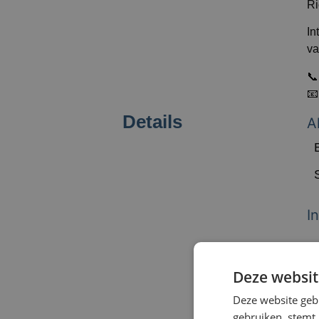
Ri
In
va
📞
📧
Details
A
I
V
Deze websit
T
Deze website geb
gebruiken, stemt