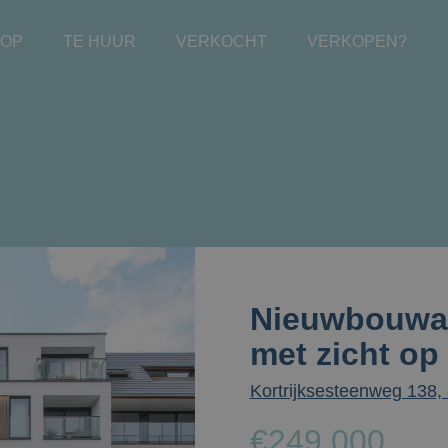
OOP
TE HUUR
VERKOCHT
VERKOPEN?
Nieuwbouwa
met zicht op
Kortrijksesteenweg 138,
€249.000