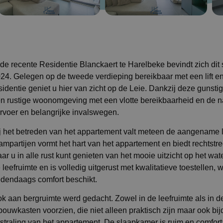
 de recente Residentie Blanckaert te Harelbeke bevindt zich dit
24. Gelegen op de tweede verdieping bereikbaar met een lift en
sidentie geniet u hier van zicht op de Leie. Dankzij deze gunst
n rustige woonomgeving met een vlotte bereikbaarheid en de n
rvoer en belangrijke invalswegen.
j het betreden van het appartement valt meteen de aangename li
ampartijen vormt het hart van het appartement en biedt rechtstr
ar u in alle rust kunt genieten van het mooie uitzicht op het wa
 leefruimte en is volledig uitgerust met kwalitatieve toestellen,
dendaags comfort beschikt.
k aan bergruimte werd gedacht. Zowel in de leefruimte als in de
bouwkasten voorzien, die niet alleen praktisch zijn maar ook b
tstraling van het appartement. De slaapkamer is ruim en comfort