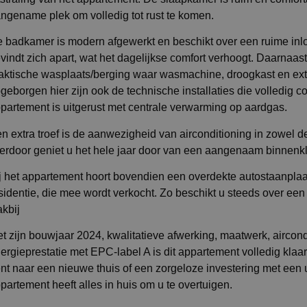
ngename plek om volledig tot rust te komen.
 badkamer is modern afgewerkt en beschikt over een ruime inlo
vindt zich apart, wat het dagelijkse comfort verhoogt. Daarnaas
aktische wasplaats/berging waar wasmachine, droogkast en ex
geborgen hier zijn ook de technische installaties die volledig 
partement is uitgerust met centrale verwarming op aardgas.
n extra troef is de aanwezigheid van airconditioning in zowel d
erdoor geniet u het hele jaar door van een aangenaam binnenk
j het appartement hoort bovendien een overdekte autostaanplaa
sidentie, die mee wordt verkocht. Zo beschikt u steeds over een
akbij
t zijn bouwjaar 2024, kwalitatieve afwerking, maatwerk, aircond
ergieprestatie met EPC-label A is dit appartement volledig klaa
nt naar een nieuwe thuis of een zorgeloze investering met een u
partement heeft alles in huis om u te overtuigen.