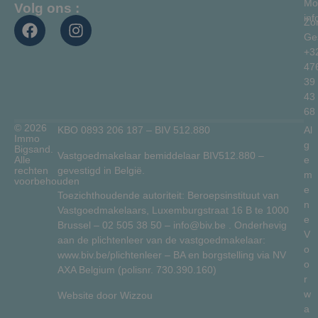
Mo
Volg ons :
in
Zo
Ge
+3
47
39
43
68
© 2026
KBO 0893 206 187 – BIV 512.880
Al
Immo
g
Bigsand.
Vastgoedmakelaar bemiddelaar BIV512.880 –
Alle
e
gevestigd in België.
rechten
m
voorbehouden
e
Toezichthoudende autoriteit: Beroepsinstituut van
n
Vastgoedmakelaars, Luxemburgstraat 16 B te 1000
e
Brussel –
02 505 38 50
–
info@biv.be
. Onderhevig
V
aan de plichtenleer van de vastgoedmakelaar:
o
www.biv.be/plichtenleer
– BA en borgstelling via NV
o
AXA Belgium (polisnr. 730.390.160)
r
w
Website door
Wizzou
a