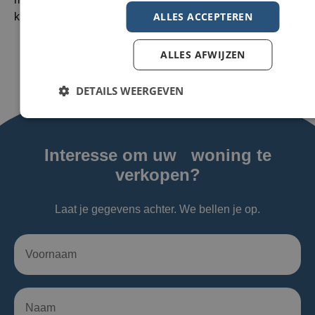
ALLES ACCEPTEREN
kunt […]
ALLES AFWIJZEN
1
2
3
DETAILS WEERGEVEN
Interesse om uw woning te
verkopen?
Laat je gegevens achter. We bellen je op.