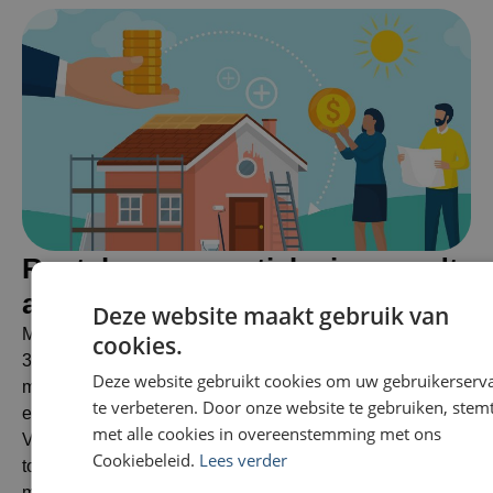
Renteloze renovatielening wordt
afgeschaft. Wat nu?
Deze website maakt gebruik van
Met de afschaffing van de renteloze renovatielening op
cookies.
31 december 2024 komt een einde aan een voordelige
Deze website gebruikt cookies om uw gebruikerserv
maatregel die huiseigenaren stimuleerde om hun woning
te verbeteren. Door onze website te gebruiken, stemt
energiezuiniger te maken. Gelukkig biedt de Mijn
met alle cookies in overeenstemming met ons
VerbouwLening een haalbaar alternatief voor
Cookiebeleid.
Lees verder
toekomstige renovatieplannen. Hier lees je alles wat je
moet weten over deze overgang en hoe je jouw plannen