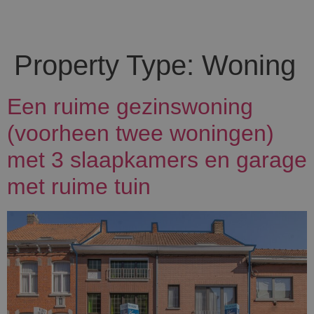
Property Type:
Woning
Een ruime gezinswoning
(voorheen twee woningen)
met 3 slaapkamers en garage
met ruime tuin