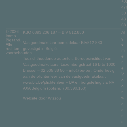
+3
47
39
43
68
© 2026
KBO 0893 206 187 – BIV 512.880
Al
Immo
g
Bigsand.
Vastgoedmakelaar bemiddelaar BIV512.880 –
Alle
e
gevestigd in België.
rechten
m
voorbehouden
e
Toezichthoudende autoriteit: Beroepsinstituut van
n
Vastgoedmakelaars, Luxemburgstraat 16 B te 1000
e
Brussel –
02 505 38 50
–
info@biv.be
. Onderhevig
V
aan de plichtenleer van de vastgoedmakelaar:
o
www.biv.be/plichtenleer
– BA en borgstelling via NV
o
AXA Belgium (polisnr. 730.390.160)
r
w
Website door
Wizzou
a
a
r
d