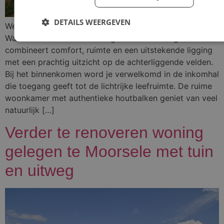
DETAILS WEERGEVEN
Welkom in deze ruime en verzorgde woning in de
Warandestraat 107 te Wevelgem.Deze woning
combineert comfort, ruimte en een uitstekende ligging
met een prachtig uitzicht op de achterliggende velden.
Bij het binnenkomen word je verwelkomd in de inkomhal
die toegang geeft tot de lichtrijke leefruimte. De ruime
woonkamer met authentieke houtbalken geniet van veel
natuurlijk […]
Verder te renoveren woning
gelegen te Moorsele met tuin
en uitweg