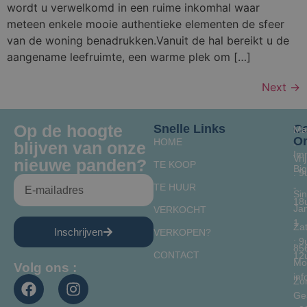
wordt u verwelkomd in een ruime inkomhal waar
meteen enkele mooie authentieke elementen de sfeer
van de woning benadrukken.Vanuit de hal bereikt u de
aangename leefruimte, een warme plek om […]
Next
→
Op de hoogte
Snelle Links
Co
Ma
O
HOME
blijven van onze
-
Im
Vrij
nieuwe panden?
TE KOOP
Bi
: 9
TE HUUR
-
Sin
18
Jan
VERKOCHT
1
Za
Inschrijven
VERKOPEN?
: 9
85
CONTACT
12
Mo
Volg ons :
in
Zo
Ge