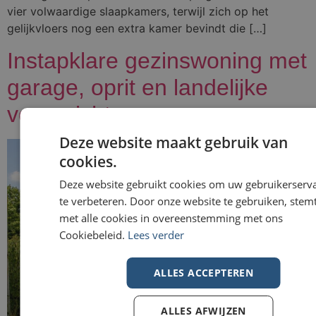
vier volwaardige slaapkamers, terwijl zich op het
gelijkvloers nog een extra kamer bevindt die […]
Instapklare gezinswoning met
garage, oprit en landelijke
vergezichten
Deze website maakt gebruik van
cookies.
Deze website gebruikt cookies om uw gebruikerserv
te verbeteren. Door onze website te gebruiken, stemt
met alle cookies in overeenstemming met ons
Cookiebeleid.
Lees verder
ALLES ACCEPTEREN
ALLES AFWIJZEN