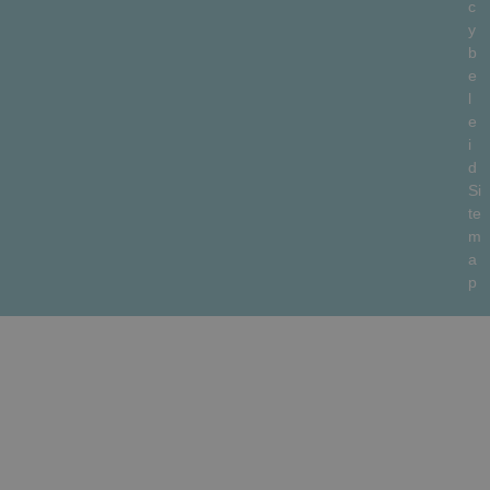
c
y
b
e
l
e
i
d
Si
te
m
a
p