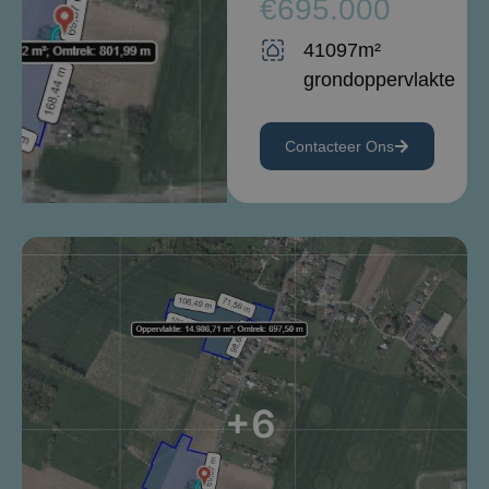
€695.000
41097m²
grondoppervlakte
Contacteer Ons
+6