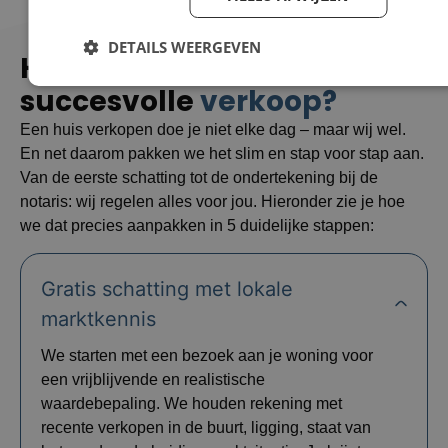
DETAILS WEERGEVEN
Hoe zorgen wij voor een
succesvolle
verkoop?
Een huis verkopen doe je niet elke dag – maar wij wel.
En net daarom pakken we het slim en stap voor stap aan.
Van de eerste schatting tot de ondertekening bij de
notaris: wij regelen alles voor jou. Hieronder zie je hoe
we dat precies aanpakken in 5 duidelijke stappen:
Gratis schatting met lokale
marktkennis
We starten met een bezoek aan je woning voor
een vrijblijvende en realistische
waardebepaling. We houden rekening met
recente verkopen in de buurt, ligging, staat van