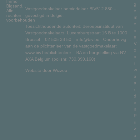
Immo
g
Bigsand.
Vastgoedmakelaar bemiddelaar BIV512.880 –
Alle
e
gevestigd in België.
rechten
m
voorbehouden
e
Toezichthoudende autoriteit: Beroepsinstituut van
n
Vastgoedmakelaars, Luxemburgstraat 16 B te 1000
e
Brussel –
02 505 38 50
–
info@biv.be
. Onderhevig
V
aan de plichtenleer van de vastgoedmakelaar:
o
www.biv.be/plichtenleer
– BA en borgstelling via NV
o
AXA Belgium (polisnr. 730.390.160)
r
w
Website door
Wizzou
a
a
r
d
e
n
P
ri
v
a