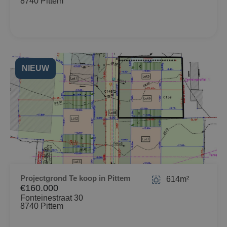
8740 Pittem
NIEUW
Projectgrond Te koop in Pittem
614m²
€160.000
Fonteinestraat 30
8740 Pittem