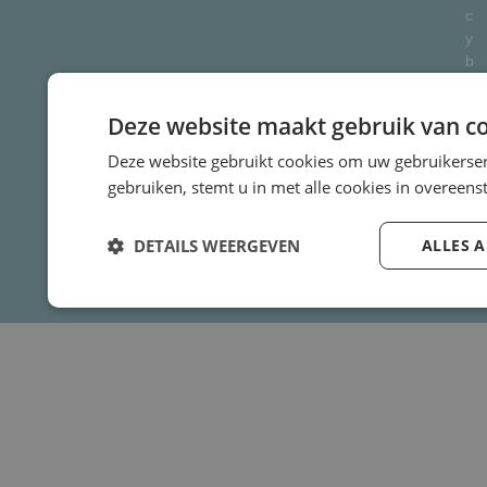
c
y
b
e
l
Deze website maakt gebruik van co
e
i
Deze website gebruikt cookies om uw gebruikerser
d
gebruiken, stemt u in met alle cookies in overee
Si
te
DETAILS WEERGEVEN
ALLES 
m
a
p