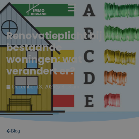
Renovatieplicht bij
bestaande
woningen: wat
verandert er?
December 13, 2024
8:13 am
Blog