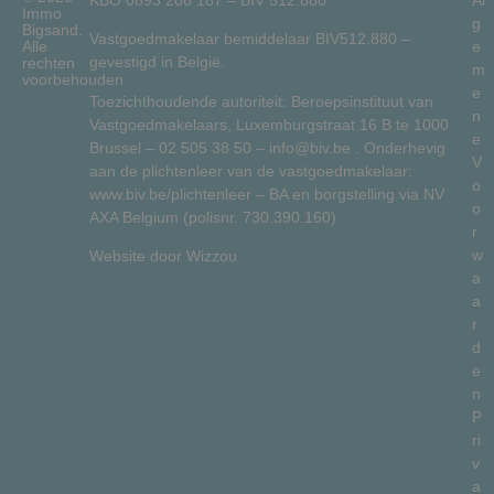
Immo
g
Bigsand.
Vastgoedmakelaar bemiddelaar BIV512.880 –
Alle
e
gevestigd in België.
rechten
m
voorbehouden
e
Toezichthoudende autoriteit: Beroepsinstituut van
n
Vastgoedmakelaars, Luxemburgstraat 16 B te 1000
e
Brussel –
02 505 38 50
–
info@biv.be
. Onderhevig
V
aan de plichtenleer van de vastgoedmakelaar:
o
www.biv.be/plichtenleer
– BA en borgstelling via NV
o
AXA Belgium (polisnr. 730.390.160)
r
w
Website door
Wizzou
a
a
r
d
e
n
P
ri
v
a