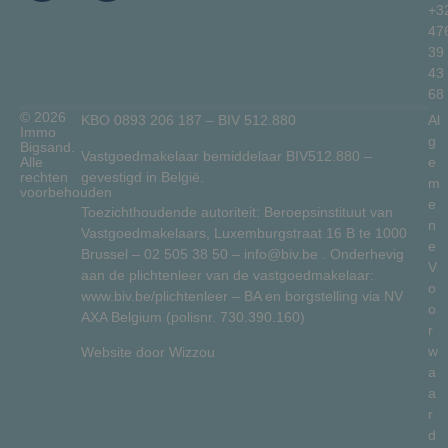
+3
47
39
43
68
© 2026
KBO 0893 206 187 – BIV 512.880
Al
Immo
g
Bigsand.
Vastgoedmakelaar bemiddelaar BIV512.880 –
Alle
e
gevestigd in België.
rechten
m
voorbehouden
e
Toezichthoudende autoriteit: Beroepsinstituut van
n
Vastgoedmakelaars, Luxemburgstraat 16 B te 1000
e
Brussel –
02 505 38 50
–
info@biv.be
. Onderhevig
V
aan de plichtenleer van de vastgoedmakelaar:
o
www.biv.be/plichtenleer
– BA en borgstelling via NV
o
AXA Belgium (polisnr. 730.390.160)
r
w
Website door
Wizzou
a
a
r
d