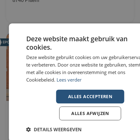
8740 Pittem
Deze website maakt gebruik van
NIEUW
cookies.
Deze website gebruikt cookies om uw gebruikerserv
te verbeteren. Door onze website te gebruiken, stemt
met alle cookies in overeenstemming met ons
Cookiebeleid.
Lees verder
ALLES ACCEPTEREN
Woning Te koop in Wevelgem
296m²
ALLES AFWIJZEN
€229.000
307m²
Nieuwstraat 82
3
8560 Wevelgem
DETAILS WEERGEVEN
1