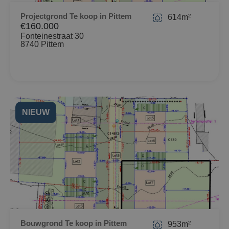
Projectgrond Te koop in Pittem
614m²
€160.000
Fonteinestraat 30
8740 Pittem
NIEUW
Bouwgrond Te koop in Pittem
953m²