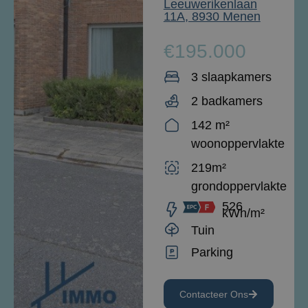
Leeuwerikenlaan
11A, 8930 Menen
€195.000
3 slaapkamers
2 badkamers
142 m²
woonoppervlakte
219m²
grondoppervlakte
526
kWh/m²
Tuin
Parking
Contacteer Ons