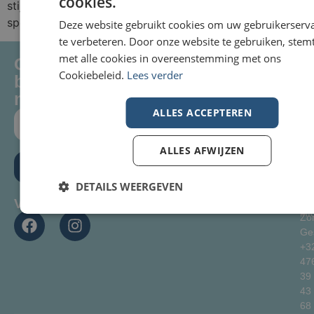
cookies.
stijgende vastgoedprijzen en rentetarieven. Daarnaast
spelen ook andere trends een rol […]
Deze website gebruikt cookies om uw gebruikerserv
te verbeteren. Door onze website te gebruiken, stemt
met alle cookies in overeenstemming met ons
Op de hoogte
Snelle Links
Co
Ma
O
Cookiebeleid.
Lees verder
HOME
blijven van onze
-
Im
Vrij
nieuwe panden?
TE KOOP
Bi
: 9
ALLES ACCEPTEREN
TE HUUR
-
Sin
18
Jan
VERKOCHT
ALLES AFWIJZEN
1
Za
Inschrijven
VERKOPEN?
: 9
85
DETAILS WEERGEVEN
CONTACT
12
Mo
Volg ons :
in
Zo
Ge
+3
47
39
43
68