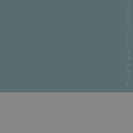
a
c
y
b
e
l
e
i
d
Si
te
m
a
p