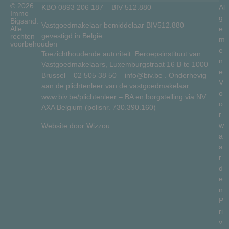
© 2026
KBO 0893 206 187 – BIV 512.880
Al
Immo
g
Bigsand.
Vastgoedmakelaar bemiddelaar BIV512.880 –
Alle
e
gevestigd in België.
rechten
m
voorbehouden
e
Toezichthoudende autoriteit: Beroepsinstituut van
n
Vastgoedmakelaars, Luxemburgstraat 16 B te 1000
e
Brussel –
02 505 38 50
–
info@biv.be
. Onderhevig
V
aan de plichtenleer van de vastgoedmakelaar:
o
www.biv.be/plichtenleer
– BA en borgstelling via NV
o
AXA Belgium (polisnr. 730.390.160)
r
w
Website door
Wizzou
a
a
r
d
e
n
P
ri
v